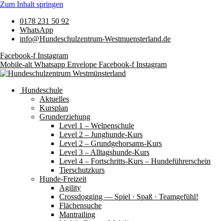
Zum Inhalt springen
0178 231 50 92
WhatsApp
info@Hundeschulzentrum-Westmuensterland.de
Facebook-f
Instagram
Mobile-alt
Whatsapp
Envelope
Facebook-f
Instagram
Hundeschule
Aktuelles
Kursplan
Grunderziehung
Level 1 – Welpenschule
Level 2 – Junghunde-Kurs
Level 2 – Grundgehorsams-Kurs
Level 3 – Alltagshunde-Kurs
Level 4 – Fortschritts-Kurs – Hundeführerschein
Tierschutzkurs
Hunde-Freizeit
Agility
Crossdogging — Spiel · Spaß · Teamgefühl!
Flächensuche
Mantrailing