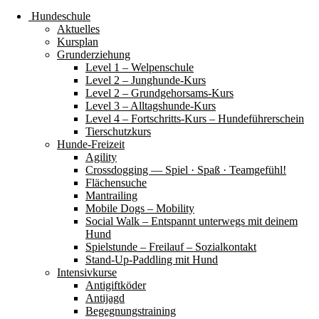
Hundeschule
Aktuelles
Kursplan
Grunderziehung
Level 1 – Welpenschule
Level 2 – Junghunde-Kurs
Level 2 – Grundgehorsams-Kurs
Level 3 – Alltagshunde-Kurs
Level 4 – Fortschritts-Kurs – Hundeführerschein
Tierschutzkurs
Hunde-Freizeit
Agility
Crossdogging — Spiel · Spaß · Teamgefühl!
Flächensuche
Mantrailing
Mobile Dogs – Mobility
Social Walk – Entspannt unterwegs mit deinem
Hund
Spielstunde – Freilauf – Sozialkontakt
Stand-Up-Paddling mit Hund
Intensivkurse
Antigiftköder
Antijagd
Begegnungstraining