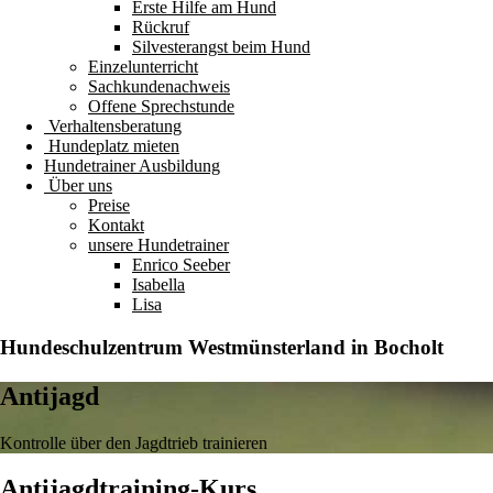
Erste Hilfe am Hund
Rückruf
Silvesterangst beim Hund
Einzelunterricht
Sachkundenachweis
Offene Sprechstunde
Verhaltensberatung
Hundeplatz mieten
Hundetrainer Ausbildung
Über uns
Preise
Kontakt
unsere Hundetrainer
Enrico Seeber
Isabella
Lisa
Hundeschulzentrum
Westmünsterland
in Bocholt
Antijagd
Kontrolle über den Jagdtrieb trainieren
Antijagdtraining-Kurs