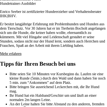
Hundetrainer-Ausbilder
Enrico Seeber ist zer­ti­fi­zier­ter Hun­de­er­zie­her und Ver­hal­tens­be­ra­ter
IHK|BHV.
Er besitzt langjährige Erfahrung mit Problemhunden und Hunden aus
dem Tierschutz. Vor 30 Jahren hat er im Tierheim Bocholt angefangen
sich um die Hunde, die keiner haben wollte, ehrenamtlich zu
kümmern. Mit viel Hingabe und Leidenschaft gestaltet er seine
Stunden, sodass nicht nur der Hund lernt, sondern auch Herrchen und
Frauchen, Spaß an der Arbeit mit ihrem Liebling haben.
Mehr erfahren
Tipps für Ihren Besuch bei uns
Bitte seien Sie 10 Minuten vor Kursbeginn da. Laufen sie eine
kleine Runde (5min.) durch den Wald und dann haben Sie noch
5 min. zum “Ankommen” auf dem Platz.
Bitte bringen Sie ausreichend Leckerchen mit, die Ihr Hund
mag.
Ihr Hund hat ein Halsband/Geschirr um und läuft an einer
normalen 2m langen Leine.
An der Leine halten Sie bitte Abstand zu den anderen, fremden