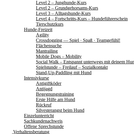
Level 2 – Junghunde-Kurs
Level 2 – Grundgehorsams-Kurs
Level 3 – Alltagshunde-Kurs
Level 4 – Fortschritts-Kurs – Hundeführerschein
Tierschutzkurs
Hunde-Freizeit
Agility
Crossdogging — Spiel · Spaß · Teamgefühl!
Flächensuche
Mantrailing
Mobile Dogs – Mobility
Social Walk – Entspannt unterwegs mit deinem Hu
Spielstunde – Freilauf – Sozialkontakt
Stand-Up-Paddling mit Hund
Intensivkurse
Antigiftköder
Antijagd
Begegnungstraining
Erste Hilfe am Hund
Rückruf
Silvesterangst beim Hund
Einzelunterricht
Sachkundenachweis
Offene Sprechstunde
Verhaltensberatung