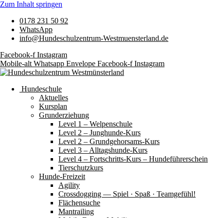
Zum Inhalt springen
0178 231 50 92
WhatsApp
info@Hundeschulzentrum-Westmuensterland.de
Facebook-f
Instagram
Mobile-alt
Whatsapp
Envelope
Facebook-f
Instagram
Hundeschule
Aktuelles
Kursplan
Grunderziehung
Level 1 – Welpenschule
Level 2 – Junghunde-Kurs
Level 2 – Grundgehorsams-Kurs
Level 3 – Alltagshunde-Kurs
Level 4 – Fortschritts-Kurs – Hundeführerschein
Tierschutzkurs
Hunde-Freizeit
Agility
Crossdogging — Spiel · Spaß · Teamgefühl!
Flächensuche
Mantrailing