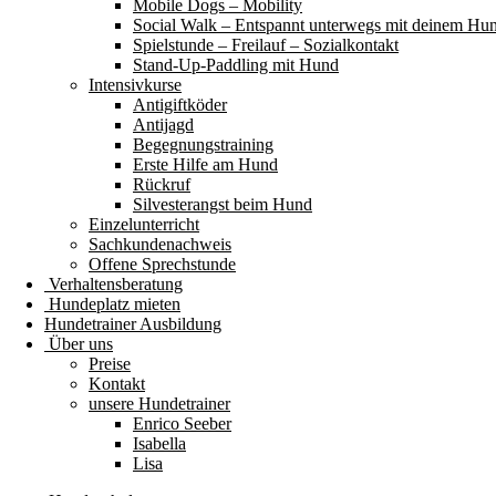
Mobile Dogs – Mobility
Social Walk – Entspannt unterwegs mit deinem Hu
Spielstunde – Freilauf – Sozialkontakt
Stand-Up-Paddling mit Hund
Intensivkurse
Antigiftköder
Antijagd
Begegnungstraining
Erste Hilfe am Hund
Rückruf
Silvesterangst beim Hund
Einzelunterricht
Sachkundenachweis
Offene Sprechstunde
Verhaltensberatung
Hundeplatz mieten
Hundetrainer Ausbildung
Über uns
Preise
Kontakt
unsere Hundetrainer
Enrico Seeber
Isabella
Lisa