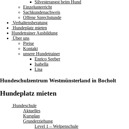
Silvesterangst beim Hund
Einzelunterricht
Sachkundenachweis
Offene Sprechstunde
Verhaltensberatung
Hundeplatz mieten
Hundetrainer Ausbildung
Über uns
Preise
Kontakt
unsere Hundetrainer
Enrico Seeber
Isabella
Lisa
Hundeschulzentrum
Westmünsterland
in Bocholt
Hundeplatz mieten
Hundeschule
Aktuelles
Kursplan
Grunderziehung
Level 1 – Welpenschule