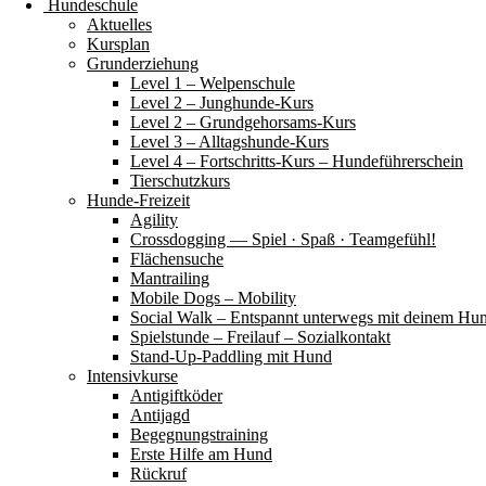
Hundeschule
Aktuelles
Kursplan
Grunderziehung
Level 1 – Welpenschule
Level 2 – Junghunde-Kurs
Level 2 – Grundgehorsams-Kurs
Level 3 – Alltagshunde-Kurs
Level 4 – Fortschritts-Kurs – Hundeführerschein
Tierschutzkurs
Hunde-Freizeit
Agility
Crossdogging — Spiel · Spaß · Teamgefühl!
Flächensuche
Mantrailing
Mobile Dogs – Mobility
Social Walk – Entspannt unterwegs mit deinem Hu
Spielstunde – Freilauf – Sozialkontakt
Stand-Up-Paddling mit Hund
Intensivkurse
Antigiftköder
Antijagd
Begegnungstraining
Erste Hilfe am Hund
Rückruf