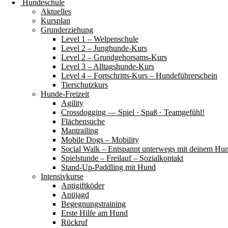
Hundeschule
Aktuelles
Kursplan
Grunderziehung
Level 1 – Welpenschule
Level 2 – Junghunde-Kurs
Level 2 – Grundgehorsams-Kurs
Level 3 – Alltagshunde-Kurs
Level 4 – Fortschritts-Kurs – Hundeführerschein
Tierschutzkurs
Hunde-Freizeit
Agility
Crossdogging — Spiel · Spaß · Teamgefühl!
Flächensuche
Mantrailing
Mobile Dogs – Mobility
Social Walk – Entspannt unterwegs mit deinem Hu
Spielstunde – Freilauf – Sozialkontakt
Stand-Up-Paddling mit Hund
Intensivkurse
Antigiftköder
Antijagd
Begegnungstraining
Erste Hilfe am Hund
Rückruf