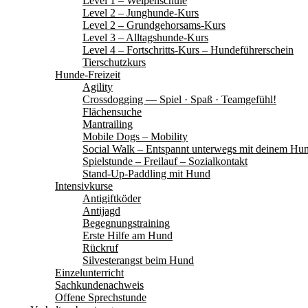
Level 1 – Welpenschule
Level 2 – Junghunde-Kurs
Level 2 – Grundgehorsams-Kurs
Level 3 – Alltagshunde-Kurs
Level 4 – Fortschritts-Kurs – Hundeführerschein
Tierschutzkurs
Hunde-Freizeit
Agility
Crossdogging — Spiel · Spaß · Teamgefühl!
Flächensuche
Mantrailing
Mobile Dogs – Mobility
Social Walk – Entspannt unterwegs mit deinem Hu
Spielstunde – Freilauf – Sozialkontakt
Stand-Up-Paddling mit Hund
Intensivkurse
Antigiftköder
Antijagd
Begegnungstraining
Erste Hilfe am Hund
Rückruf
Silvesterangst beim Hund
Einzelunterricht
Sachkundenachweis
Offene Sprechstunde