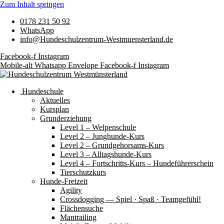
Zum Inhalt springen
0178 231 50 92
WhatsApp
info@Hundeschulzentrum-Westmuensterland.de
Facebook-f
Instagram
Mobile-alt
Whatsapp
Envelope
Facebook-f
Instagram
Hundeschule
Aktuelles
Kursplan
Grunderziehung
Level 1 – Welpenschule
Level 2 – Junghunde-Kurs
Level 2 – Grundgehorsams-Kurs
Level 3 – Alltagshunde-Kurs
Level 4 – Fortschritts-Kurs – Hundeführerschein
Tierschutzkurs
Hunde-Freizeit
Agility
Crossdogging — Spiel · Spaß · Teamgefühl!
Flächensuche
Mantrailing