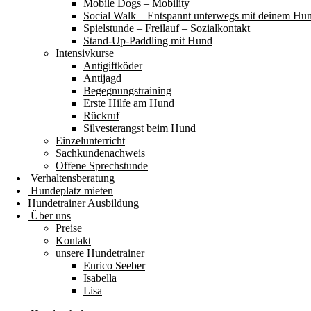
Mobile Dogs – Mobility
Social Walk – Entspannt unterwegs mit deinem Hu
Spielstunde – Freilauf – Sozialkontakt
Stand-Up-Paddling mit Hund
Intensivkurse
Antigiftköder
Antijagd
Begegnungstraining
Erste Hilfe am Hund
Rückruf
Silvesterangst beim Hund
Einzelunterricht
Sachkundenachweis
Offene Sprechstunde
Verhaltensberatung
Hundeplatz mieten
Hundetrainer Ausbildung
Über uns
Preise
Kontakt
unsere Hundetrainer
Enrico Seeber
Isabella
Lisa