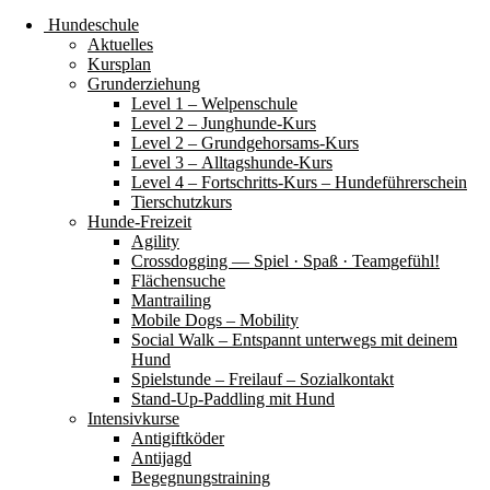
Hundeschule
Aktuelles
Kursplan
Grunderziehung
Level 1 – Welpenschule
Level 2 – Junghunde-Kurs
Level 2 – Grundgehorsams-Kurs
Level 3 – Alltagshunde-Kurs
Level 4 – Fortschritts-Kurs – Hundeführerschein
Tierschutzkurs
Hunde-Freizeit
Agility
Crossdogging — Spiel · Spaß · Teamgefühl!
Flächensuche
Mantrailing
Mobile Dogs – Mobility
Social Walk – Entspannt unterwegs mit deinem
Hund
Spielstunde – Freilauf – Sozialkontakt
Stand-Up-Paddling mit Hund
Intensivkurse
Antigiftköder
Antijagd
Begegnungstraining