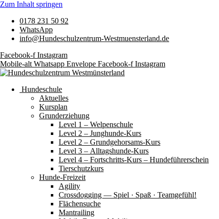
Zum Inhalt springen
0178 231 50 92
WhatsApp
info@Hundeschulzentrum-Westmuensterland.de
Facebook-f
Instagram
Mobile-alt
Whatsapp
Envelope
Facebook-f
Instagram
Hundeschule
Aktuelles
Kursplan
Grunderziehung
Level 1 – Welpenschule
Level 2 – Junghunde-Kurs
Level 2 – Grundgehorsams-Kurs
Level 3 – Alltagshunde-Kurs
Level 4 – Fortschritts-Kurs – Hundeführerschein
Tierschutzkurs
Hunde-Freizeit
Agility
Crossdogging — Spiel · Spaß · Teamgefühl!
Flächensuche
Mantrailing