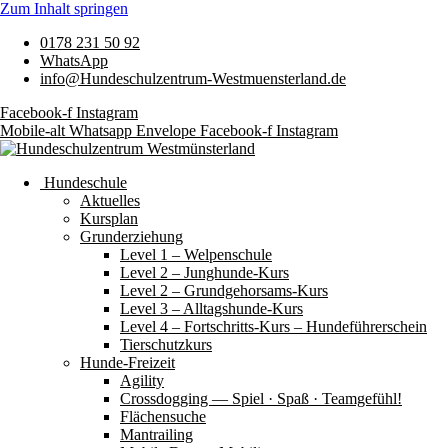
Zum Inhalt springen
0178 231 50 92
WhatsApp
info@Hundeschulzentrum-Westmuensterland.de
Facebook-f
Instagram
Mobile-alt
Whatsapp
Envelope
Facebook-f
Instagram
Hundeschule
Aktuelles
Kursplan
Grunderziehung
Level 1 – Welpenschule
Level 2 – Junghunde-Kurs
Level 2 – Grundgehorsams-Kurs
Level 3 – Alltagshunde-Kurs
Level 4 – Fortschritts-Kurs – Hundeführerschein
Tierschutzkurs
Hunde-Freizeit
Agility
Crossdogging — Spiel · Spaß · Teamgefühl!
Flächensuche
Mantrailing