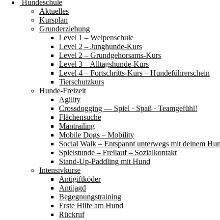
Hundeschule
Aktuelles
Kursplan
Grunderziehung
Level 1 – Welpenschule
Level 2 – Junghunde-Kurs
Level 2 – Grundgehorsams-Kurs
Level 3 – Alltagshunde-Kurs
Level 4 – Fortschritts-Kurs – Hundeführerschein
Tierschutzkurs
Hunde-Freizeit
Agility
Crossdogging — Spiel · Spaß · Teamgefühl!
Flächensuche
Mantrailing
Mobile Dogs – Mobility
Social Walk – Entspannt unterwegs mit deinem Hu
Spielstunde – Freilauf – Sozialkontakt
Stand-Up-Paddling mit Hund
Intensivkurse
Antigiftköder
Antijagd
Begegnungstraining
Erste Hilfe am Hund
Rückruf