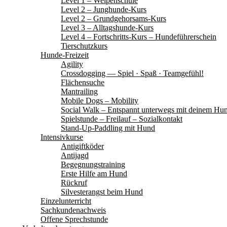
Level 1 – Welpenschule
Level 2 – Junghunde-Kurs
Level 2 – Grundgehorsams-Kurs
Level 3 – Alltagshunde-Kurs
Level 4 – Fortschritts-Kurs – Hundeführerschein
Tierschutzkurs
Hunde-Freizeit
Agility
Crossdogging — Spiel · Spaß · Teamgefühl!
Flächensuche
Mantrailing
Mobile Dogs – Mobility
Social Walk – Entspannt unterwegs mit deinem Hu
Spielstunde – Freilauf – Sozialkontakt
Stand-Up-Paddling mit Hund
Intensivkurse
Antigiftköder
Antijagd
Begegnungstraining
Erste Hilfe am Hund
Rückruf
Silvesterangst beim Hund
Einzelunterricht
Sachkundenachweis
Offene Sprechstunde