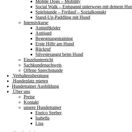
Mobile Dogs – Mobility
Social Walk – Entspannt unterwegs mit deinem Hu
Spielstunde – Freilauf – Sozialkontakt
Stand-Up-Paddling mit Hund
Intensivkurse
Antigiftköder
Antijagd
Begegnungstraining
Erste Hilfe am Hund
Rückruf
Silvesterangst beim Hund
Einzelunterricht
Sachkundenachweis
Offene Sprechstunde
Verhaltensberatung
Hundeplatz mieten
Hundetrainer Ausbildung
Über uns
Preise
Kontakt
unsere Hundetrainer
Enrico Seeber
Isabella
Lisa