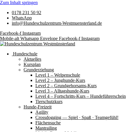
Zum Inhalt springen
0178 231 50 92
WhatsApp
info@Hundeschulzentrum-Westmuensterland.de
Facebook-f
Instagram
Mobile-alt
Whatsapp
Envelope
Facebook-f
Instagram
Hundeschule
Aktuelles
Kursplan
Grunderziehung
Level 1 – Welpenschule
Level 2 – Junghunde-Kurs
Level 2 – Grundgehorsams-Kurs
Level 3 – Alltagshunde-Kurs
Level 4 – Fortschritts-Kurs – Hundeführerschein
Tierschutzkurs
Hunde-Freizeit
Agility
Crossdogging — Spiel · Spaß · Teamgefühl!
Flächensuche
Mantrailing