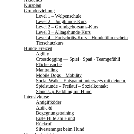
Kursplan
Grunderziehung
Level 1 – Welpenschule
Level 2 – Junghunde-Kurs
Level 2 – Grundgehorsams-Kurs
Level 3 – Alltagshunde-Kurs
Level 4 – Fortschritts-Kurs – Hundeführerschein
Tierschutzkurs
Hunde-Freizeit
Agility
Crossdogging — Spiel · Spaß · Teamgefühl!
Flächensuche
Mantrailing
Mobile Dogs – Mobility
Social Walk – Entspannt unterwegs mit deinem Hund
Spielstunde – Freilauf – Sozialkontakt
Stand-Up-Paddling mit Hund
Intensivkurse
Antigiftköder
Antijagd
Begegnungstraining
Erste Hilfe am Hund
Rückruf
Silvesterangst beim Hund