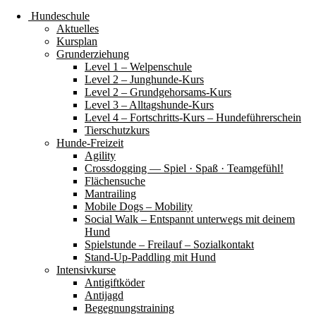
Hundeschule
Aktuelles
Kursplan
Grunderziehung
Level 1 – Welpenschule
Level 2 – Junghunde-Kurs
Level 2 – Grundgehorsams-Kurs
Level 3 – Alltagshunde-Kurs
Level 4 – Fortschritts-Kurs – Hundeführerschein
Tierschutzkurs
Hunde-Freizeit
Agility
Crossdogging — Spiel · Spaß · Teamgefühl!
Flächensuche
Mantrailing
Mobile Dogs – Mobility
Social Walk – Entspannt unterwegs mit deinem
Hund
Spielstunde – Freilauf – Sozialkontakt
Stand-Up-Paddling mit Hund
Intensivkurse
Antigiftköder
Antijagd
Begegnungstraining