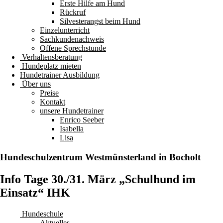
Erste Hilfe am Hund
Rückruf
Silvesterangst beim Hund
Einzelunterricht
Sachkundenachweis
Offene Sprechstunde
Verhaltensberatung
Hundeplatz mieten
Hundetrainer Ausbildung
Über uns
Preise
Kontakt
unsere Hundetrainer
Enrico Seeber
Isabella
Lisa
Hundeschulzentrum
Westmünsterland
in Bocholt
Info Tage 30./31. März „Schulhund im
Einsatz“ IHK
Hundeschule
Aktuelles