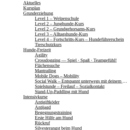
Aktuelles
Kursplan
Grunderziehung
Level 1 – Welpenschule
Level 2 – Junghunde-Kurs
Level 2 – Grundgehorsams-Kurs
Level 3 – Alltagshunde-Kurs
Level 4 – Fortschritts-Kurs – Hundeführerschein
Tierschutzkurs
Hunde-Freizeit
Agility
Crossdogging — Spiel · Spaß · Teamgefühl!
Flächensuche
Mantrailing
Mobile Dogs – Mobility
Social Walk – Entspannt unterwegs mit deinem Hund
Spielstunde – Freilauf – Sozialkontakt
Stand-Up-Paddling mit Hund
Intensivkurse
Antigiftköder
Antijagd
Begegnungstraining
Erste Hilfe am Hund
Rückruf
Silvesterangst beim Hund