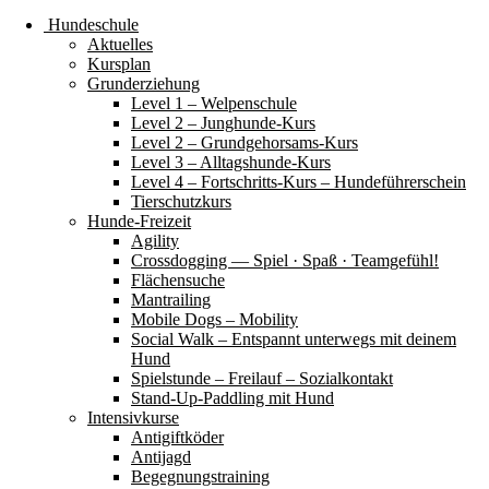
Hundeschule
Aktuelles
Kursplan
Grunderziehung
Level 1 – Welpenschule
Level 2 – Junghunde-Kurs
Level 2 – Grundgehorsams-Kurs
Level 3 – Alltagshunde-Kurs
Level 4 – Fortschritts-Kurs – Hundeführerschein
Tierschutzkurs
Hunde-Freizeit
Agility
Crossdogging — Spiel · Spaß · Teamgefühl!
Flächensuche
Mantrailing
Mobile Dogs – Mobility
Social Walk – Entspannt unterwegs mit deinem
Hund
Spielstunde – Freilauf – Sozialkontakt
Stand-Up-Paddling mit Hund
Intensivkurse
Antigiftköder
Antijagd
Begegnungstraining