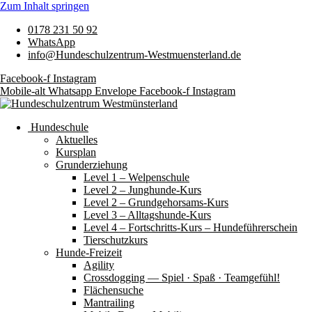
Zum Inhalt springen
0178 231 50 92
WhatsApp
info@Hundeschulzentrum-Westmuensterland.de
Facebook-f
Instagram
Mobile-alt
Whatsapp
Envelope
Facebook-f
Instagram
Hundeschule
Aktuelles
Kursplan
Grunderziehung
Level 1 – Welpenschule
Level 2 – Junghunde-Kurs
Level 2 – Grundgehorsams-Kurs
Level 3 – Alltagshunde-Kurs
Level 4 – Fortschritts-Kurs – Hundeführerschein
Tierschutzkurs
Hunde-Freizeit
Agility
Crossdogging — Spiel · Spaß · Teamgefühl!
Flächensuche
Mantrailing