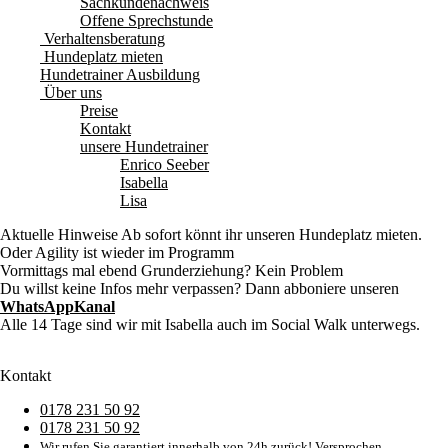
Sachkundenachweis
Offene Sprechstunde
Verhaltensberatung
Hundeplatz mieten
Hundetrainer Ausbildung
Über uns
Preise
Kontakt
unsere Hundetrainer
Enrico Seeber
Isabella
Lisa
Aktuelle Hinweise
Ab sofort könnt ihr unseren Hundeplatz mieten.
Oder Agility ist wieder im Programm
Vormittags mal ebend Grunderziehung? Kein Problem
Du willst keine Infos mehr verpassen? Dann abboniere unseren
WhatsAppKanal
Alle 14 Tage sind wir mit Isabella auch im Social Walk unterwegs.
Kontakt
0178 231 50 92
0178 231 50 92
Wir rufen Sie garantiert innerhalb von 24h zurück! Versprochen.