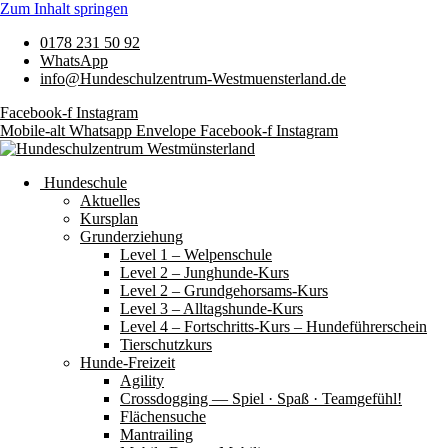
Zum Inhalt springen
0178 231 50 92
WhatsApp
info@Hundeschulzentrum-Westmuensterland.de
Facebook-f
Instagram
Mobile-alt
Whatsapp
Envelope
Facebook-f
Instagram
Hundeschule
Aktuelles
Kursplan
Grunderziehung
Level 1 – Welpenschule
Level 2 – Junghunde-Kurs
Level 2 – Grundgehorsams-Kurs
Level 3 – Alltagshunde-Kurs
Level 4 – Fortschritts-Kurs – Hundeführerschein
Tierschutzkurs
Hunde-Freizeit
Agility
Crossdogging — Spiel · Spaß · Teamgefühl!
Flächensuche
Mantrailing