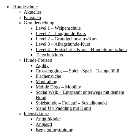
Hundeschule
Aktuelles
Kursplan
Grunderziehung
Level 1 – Welpenschule
Level 2 – Junghunde-Kurs
Level 2 – Grundgehorsams-Kurs
Level 3 – Alltagshunde-Kurs
Level 4 – Fortschritts-Kurs – Hundeführerschein
Tierschutzkurs
Hunde-Freizeit
Agility
Crossdogging — Spiel · Spaß · Teamgefühl!
Flächensuche
Mantrailing
Mobile Dogs – Mobility
Social Walk – Entspannt unterwegs mit deinem
Hund
Spielstunde – Freilauf – Sozialkontakt
Stand-Up-Paddling mit Hund
Intensivkurse
Antigiftköder
Antijagd
Begegnungstraining