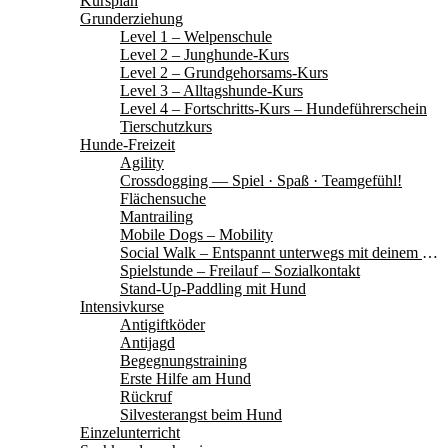
Kursplan
Grunderziehung
Level 1 – Welpenschule
Level 2 – Junghunde-Kurs
Level 2 – Grundgehorsams-Kurs
Level 3 – Alltagshunde-Kurs
Level 4 – Fortschritts-Kurs – Hundeführerschein
Tierschutzkurs
Hunde-Freizeit
Agility
Crossdogging — Spiel · Spaß · Teamgefühl!
Flächensuche
Mantrailing
Mobile Dogs – Mobility
Social Walk – Entspannt unterwegs mit deinem Hund
Spielstunde – Freilauf – Sozialkontakt
Stand-Up-Paddling mit Hund
Intensivkurse
Antigiftköder
Antijagd
Begegnungstraining
Erste Hilfe am Hund
Rückruf
Silvesterangst beim Hund
Einzelunterricht