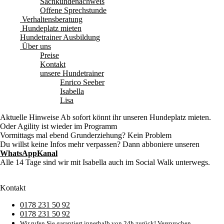
Sachkundenachweis
Offene Sprechstunde
Verhaltensberatung
Hundeplatz mieten
Hundetrainer Ausbildung
Über uns
Preise
Kontakt
unsere Hundetrainer
Enrico Seeber
Isabella
Lisa
Aktuelle Hinweise
Ab sofort könnt ihr unseren Hundeplatz mieten.
Oder Agility ist wieder im Programm
Vormittags mal ebend Grunderziehung? Kein Problem
Du willst keine Infos mehr verpassen? Dann abboniere unseren
WhatsAppKanal
Alle 14 Tage sind wir mit Isabella auch im Social Walk unterwegs.
Kontakt
0178 231 50 92
0178 231 50 92
Wir rufen Sie garantiert innerhalb von 24h zurück! Versprochen.