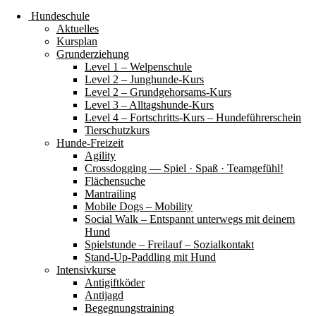
Hundeschule
Aktuelles
Kursplan
Grunderziehung
Level 1 – Welpenschule
Level 2 – Junghunde-Kurs
Level 2 – Grundgehorsams-Kurs
Level 3 – Alltagshunde-Kurs
Level 4 – Fortschritts-Kurs – Hundeführerschein
Tierschutzkurs
Hunde-Freizeit
Agility
Crossdogging — Spiel · Spaß · Teamgefühl!
Flächensuche
Mantrailing
Mobile Dogs – Mobility
Social Walk – Entspannt unterwegs mit deinem
Hund
Spielstunde – Freilauf – Sozialkontakt
Stand-Up-Paddling mit Hund
Intensivkurse
Antigiftköder
Antijagd
Begegnungstraining