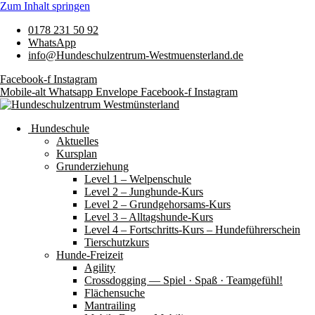
Zum Inhalt springen
0178 231 50 92
WhatsApp
info@Hundeschulzentrum-Westmuensterland.de
Facebook-f
Instagram
Mobile-alt
Whatsapp
Envelope
Facebook-f
Instagram
Hundeschule
Aktuelles
Kursplan
Grunderziehung
Level 1 – Welpenschule
Level 2 – Junghunde-Kurs
Level 2 – Grundgehorsams-Kurs
Level 3 – Alltagshunde-Kurs
Level 4 – Fortschritts-Kurs – Hundeführerschein
Tierschutzkurs
Hunde-Freizeit
Agility
Crossdogging — Spiel · Spaß · Teamgefühl!
Flächensuche
Mantrailing