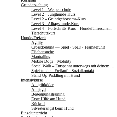
Kursplan
Grunderziehung
Level 1 – Welpenschule
Level 2 – Junghunde-Kurs
Level 2 – Grundgehorsams-Kurs
Level 3 – Alltagshunde-Kurs
Level 4 – Fortschritts-Kurs – Hundeführerschein
Tierschutzkurs
Hunde-Freizeit
Agility
Crossdogging — Spiel · Spaß · Teamgefühl!
Flächensuche
Mantrailing
Mobile Dogs – Mobility
Social Walk – Entspannt unterwegs mit deinem Hund
Spielstunde – Freilauf – Sozialkontakt
Stand-Up-Paddling mit Hund
Intensivkurse
Antigiftköder
Antijagd
Begegnungstraining
Erste Hilfe am Hund
Rückruf
Silvesterangst beim Hund
Einzelunterricht