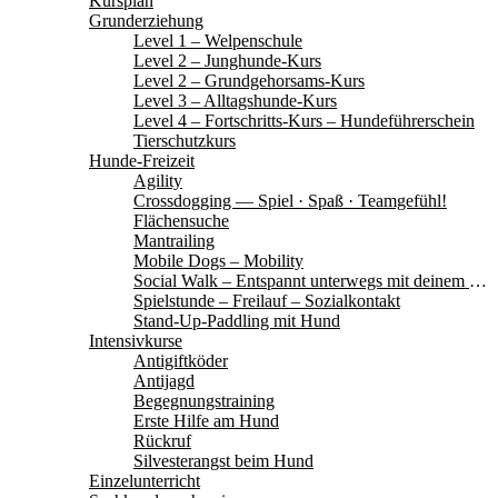
Kursplan
Grunderziehung
Level 1 – Welpenschule
Level 2 – Junghunde-Kurs
Level 2 – Grundgehorsams-Kurs
Level 3 – Alltagshunde-Kurs
Level 4 – Fortschritts-Kurs – Hundeführerschein
Tierschutzkurs
Hunde-Freizeit
Agility
Crossdogging — Spiel · Spaß · Teamgefühl!
Flächensuche
Mantrailing
Mobile Dogs – Mobility
Social Walk – Entspannt unterwegs mit deinem Hund
Spielstunde – Freilauf – Sozialkontakt
Stand-Up-Paddling mit Hund
Intensivkurse
Antigiftköder
Antijagd
Begegnungstraining
Erste Hilfe am Hund
Rückruf
Silvesterangst beim Hund
Einzelunterricht