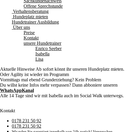
Sachkundenachweis
Offene Sprechstunde
Verhaltensberatung
Hundeplatz mieten
Hundetrainer Ausbildung
Über uns
Preise
Kontakt
unsere Hundetrainer
Enrico Seeber
Isabella
Lisa
Aktuelle Hinweise
Ab sofort könnt ihr unseren Hundeplatz mieten.
Oder Agility ist wieder im Programm
Vormittags mal ebend Grunderziehung? Kein Problem
Du willst keine Infos mehr verpassen? Dann abboniere unseren
WhatsAppKanal
Alle 14 Tage sind wir mit Isabella auch im Social Walk unterwegs.
Kontakt
0178 231 50 92
0178 231 50 92
Wir rufen Sie garantiert innerhalb von 24h zurück! Versprochen.