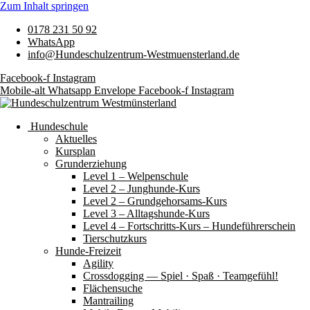
Zum Inhalt springen
0178 231 50 92
WhatsApp
info@Hundeschulzentrum-Westmuensterland.de
Facebook-f
Instagram
Mobile-alt
Whatsapp
Envelope
Facebook-f
Instagram
Hundeschule
Aktuelles
Kursplan
Grunderziehung
Level 1 – Welpenschule
Level 2 – Junghunde-Kurs
Level 2 – Grundgehorsams-Kurs
Level 3 – Alltagshunde-Kurs
Level 4 – Fortschritts-Kurs – Hundeführerschein
Tierschutzkurs
Hunde-Freizeit
Agility
Crossdogging — Spiel · Spaß · Teamgefühl!
Flächensuche
Mantrailing