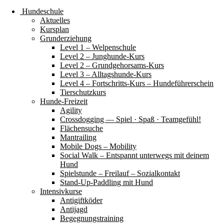
Hundeschule
Aktuelles
Kursplan
Grunderziehung
Level 1 – Welpenschule
Level 2 – Junghunde-Kurs
Level 2 – Grundgehorsams-Kurs
Level 3 – Alltagshunde-Kurs
Level 4 – Fortschritts-Kurs – Hundeführerschein
Tierschutzkurs
Hunde-Freizeit
Agility
Crossdogging — Spiel · Spaß · Teamgefühl!
Flächensuche
Mantrailing
Mobile Dogs – Mobility
Social Walk – Entspannt unterwegs mit deinem
Hund
Spielstunde – Freilauf – Sozialkontakt
Stand-Up-Paddling mit Hund
Intensivkurse
Antigiftköder
Antijagd
Begegnungstraining