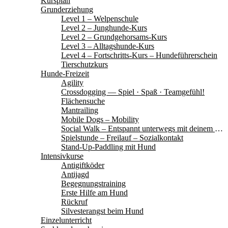
Kursplan
Grunderziehung
Level 1 – Welpenschule
Level 2 – Junghunde-Kurs
Level 2 – Grundgehorsams-Kurs
Level 3 – Alltagshunde-Kurs
Level 4 – Fortschritts-Kurs – Hundeführerschein
Tierschutzkurs
Hunde-Freizeit
Agility
Crossdogging — Spiel · Spaß · Teamgefühl!
Flächensuche
Mantrailing
Mobile Dogs – Mobility
Social Walk – Entspannt unterwegs mit deinem Hund
Spielstunde – Freilauf – Sozialkontakt
Stand-Up-Paddling mit Hund
Intensivkurse
Antigiftköder
Antijagd
Begegnungstraining
Erste Hilfe am Hund
Rückruf
Silvesterangst beim Hund
Einzelunterricht