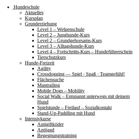
Hundeschule
Aktuelles
Kursplan
Grunderziehung
Level 1 – Welpenschule
Level 2 – Junghunde-Kurs
Level 2 – Grundgehorsams-Kurs
Level 3 – Alltagshunde-Kurs
Level 4 – Fortschritts-Kurs – Hundeführerschein
Tierschutzkurs
Hunde-Freizeit
Agility
Crossdogging — Spiel · Spaß · Teamgefühl!
Flächensuche
Mantrailing
Mobile Dogs – Mobility
Social Walk – Entspannt unterwegs mit deinem
Hund
Spielstunde – Freilauf – Sozialkontakt
Stand-Up-Paddling mit Hund
Intensivkurse
Antigiftköder
Antijagd
Begegnungstraining