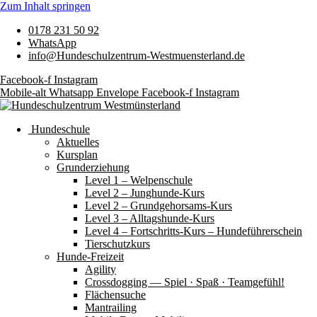
Zum Inhalt springen
0178 231 50 92
WhatsApp
info@Hundeschulzentrum-Westmuensterland.de
Facebook-f
Instagram
Mobile-alt
Whatsapp
Envelope
Facebook-f
Instagram
Hundeschule
Aktuelles
Kursplan
Grunderziehung
Level 1 – Welpenschule
Level 2 – Junghunde-Kurs
Level 2 – Grundgehorsams-Kurs
Level 3 – Alltagshunde-Kurs
Level 4 – Fortschritts-Kurs – Hundeführerschein
Tierschutzkurs
Hunde-Freizeit
Agility
Crossdogging — Spiel · Spaß · Teamgefühl!
Flächensuche
Mantrailing