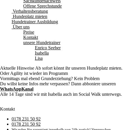
Sachkundenachweis
Offene Sprechstunde
Verhaltensberatung
Hundeplatz mieten
Hundetrainer Ausbildung
Über uns
Preise
Kontakt
unsere Hundetrainer
Enrico Seeber
Isabella
Lisa
Aktuelle Hinweise
Ab sofort könnt ihr unseren Hundeplatz mieten.
Oder Agility ist wieder im Programm
Vormittags mal ebend Grunderziehung? Kein Problem
Du willst keine Infos mehr verpassen? Dann abboniere unseren
WhatsAppKanal
Alle 14 Tage sind wir mit Isabella auch im Social Walk unterwegs.
Kontakt
0178 231 50 92
0178 231 50 92
Wir rufen Sie garantiert innerhalb von 24h zurück! Versprochen.