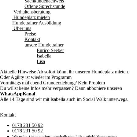
Sachkundenachweis
Offene Sprechstunde
Verhaltensberatung
Hundeplatz mieten
Hundetrainer Ausbildung
Über uns
Preise
Kontakt
unsere Hundetrainer
Enrico Seeber
Isabella
Lisa
Aktuelle Hinweise
Ab sofort könnt ihr unseren Hundeplatz mieten.
Oder Agility ist wieder im Programm
Vormittags mal ebend Grunderziehung? Kein Problem
Du willst keine Infos mehr verpassen? Dann abboniere unseren
WhatsAppKanal
Alle 14 Tage sind wir mit Isabella auch im Social Walk unterwegs.
Kontakt
0178 231 50 92
0178 231 50 92
Wir rufen Sie garantiert innerhalb von 24h zurück! Versprochen.