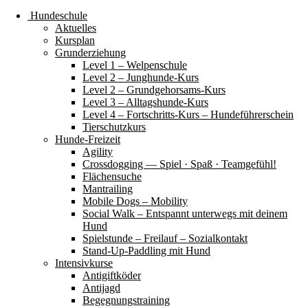
Hundeschule
Aktuelles
Kursplan
Grunderziehung
Level 1 – Welpenschule
Level 2 – Junghunde-Kurs
Level 2 – Grundgehorsams-Kurs
Level 3 – Alltagshunde-Kurs
Level 4 – Fortschritts-Kurs – Hundeführerschein
Tierschutzkurs
Hunde-Freizeit
Agility
Crossdogging — Spiel · Spaß · Teamgefühl!
Flächensuche
Mantrailing
Mobile Dogs – Mobility
Social Walk – Entspannt unterwegs mit deinem
Hund
Spielstunde – Freilauf – Sozialkontakt
Stand-Up-Paddling mit Hund
Intensivkurse
Antigiftköder
Antijagd
Begegnungstraining