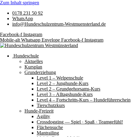
Zum Inhalt springen
0178 231 50 92
WhatsApp
info@Hundeschulzentrum-Westmuensterland.de
Facebook-f
Instagram
Mobile-alt
Whatsapp
Envelope
Facebook-f
Instagram
Hundeschule
Aktuelles
Kursplan
Grunderziehung
Level 1 – Welpenschule
Level 2 – Junghunde-Kurs
Level 2 – Grundgehorsams-Kurs
Level 3 – Alltagshunde-Kurs
Level 4 – Fortschritts-Kurs – Hundeführerschein
Tierschutzkurs
Hunde-Freizeit
Agility
Crossdogging — Spiel · Spaß · Teamgefühl!
Flächensuche
Mantrailing