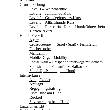
Kursplan
Grunderziehung
Level 1 – Welpenschule
Level 2 – Junghunde-Kurs
Level 2 – Grundgehorsams-Kurs
Level 3 – Alltagshunde-Kurs
Level 4 – Fortschritts-Kurs – Hundeführerschein
Tierschutzkurs
Hunde-Freizeit
Agility
Crossdogging — Spiel · Spaß · Teamgefühl!
Flächensuche
Mantrailing
Mobile Dogs – Mobility
Social Walk – Entspannt unterwegs mit deinem Hund
Spielstunde – Freilauf – Sozialkontakt
Stand-Up-Paddling mit Hund
Intensivkurse
Antigiftköder
Antijagd
Begegnungstraining
Erste Hilfe am Hund
Rückruf
Silvesterangst beim Hund
Einzelunterricht