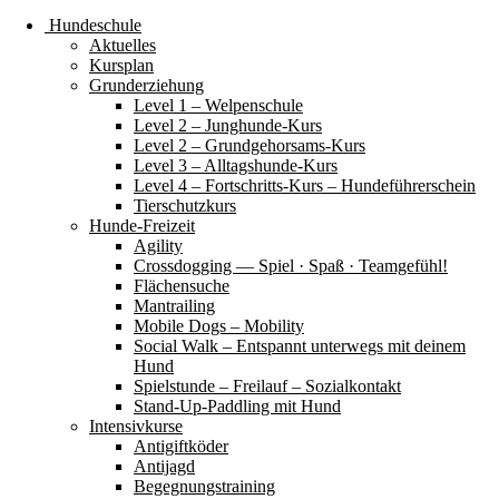
Hundeschule
Aktuelles
Kursplan
Grunderziehung
Level 1 – Welpenschule
Level 2 – Junghunde-Kurs
Level 2 – Grundgehorsams-Kurs
Level 3 – Alltagshunde-Kurs
Level 4 – Fortschritts-Kurs – Hundeführerschein
Tierschutzkurs
Hunde-Freizeit
Agility
Crossdogging — Spiel · Spaß · Teamgefühl!
Flächensuche
Mantrailing
Mobile Dogs – Mobility
Social Walk – Entspannt unterwegs mit deinem
Hund
Spielstunde – Freilauf – Sozialkontakt
Stand-Up-Paddling mit Hund
Intensivkurse
Antigiftköder
Antijagd
Begegnungstraining