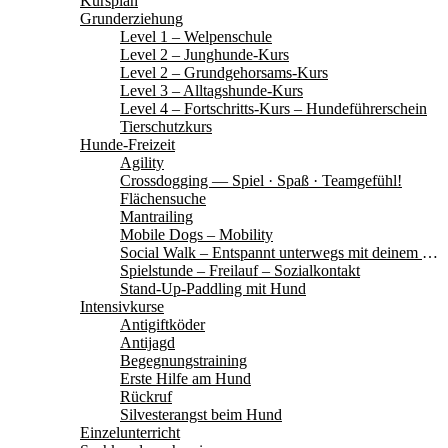
Kursplan
Grunderziehung
Level 1 – Welpenschule
Level 2 – Junghunde-Kurs
Level 2 – Grundgehorsams-Kurs
Level 3 – Alltagshunde-Kurs
Level 4 – Fortschritts-Kurs – Hundeführerschein
Tierschutzkurs
Hunde-Freizeit
Agility
Crossdogging — Spiel · Spaß · Teamgefühl!
Flächensuche
Mantrailing
Mobile Dogs – Mobility
Social Walk – Entspannt unterwegs mit deinem Hund
Spielstunde – Freilauf – Sozialkontakt
Stand-Up-Paddling mit Hund
Intensivkurse
Antigiftköder
Antijagd
Begegnungstraining
Erste Hilfe am Hund
Rückruf
Silvesterangst beim Hund
Einzelunterricht