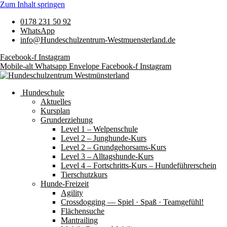
Zum Inhalt springen
0178 231 50 92
WhatsApp
info@Hundeschulzentrum-Westmuensterland.de
Facebook-f
Instagram
Mobile-alt
Whatsapp
Envelope
Facebook-f
Instagram
Hundeschule
Aktuelles
Kursplan
Grunderziehung
Level 1 – Welpenschule
Level 2 – Junghunde-Kurs
Level 2 – Grundgehorsams-Kurs
Level 3 – Alltagshunde-Kurs
Level 4 – Fortschritts-Kurs – Hundeführerschein
Tierschutzkurs
Hunde-Freizeit
Agility
Crossdogging — Spiel · Spaß · Teamgefühl!
Flächensuche
Mantrailing