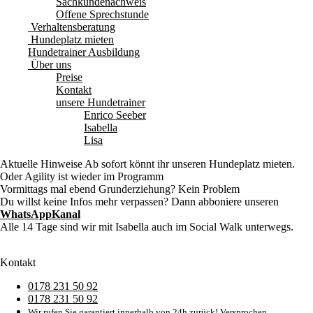
Sachkundenachweis
Offene Sprechstunde
Verhaltensberatung
Hundeplatz mieten
Hundetrainer Ausbildung
Über uns
Preise
Kontakt
unsere Hundetrainer
Enrico Seeber
Isabella
Lisa
Aktuelle Hinweise
Ab sofort könnt ihr unseren Hundeplatz mieten.
Oder Agility ist wieder im Programm
Vormittags mal ebend Grunderziehung? Kein Problem
Du willst keine Infos mehr verpassen? Dann abboniere unseren
WhatsAppKanal
Alle 14 Tage sind wir mit Isabella auch im Social Walk unterwegs.
Kontakt
0178 231 50 92
0178 231 50 92
Wir rufen Sie garantiert innerhalb von 24h zurück! Versprochen.