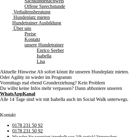
Sachkundenachweis
Offene Sprechstunde
Verhaltensberatung
Hundeplatz mieten
Hundetrainer Ausbildung
Über uns
Preise
Kontakt
unsere Hundetrainer
Enrico Seeber
Isabella
Lisa
Aktuelle Hinweise
Ab sofort könnt ihr unseren Hundeplatz mieten.
Oder Agility ist wieder im Programm
Vormittags mal ebend Grunderziehung? Kein Problem
Du willst keine Infos mehr verpassen? Dann abboniere unseren
WhatsAppKanal
Alle 14 Tage sind wir mit Isabella auch im Social Walk unterwegs.
Kontakt
0178 231 50 92
0178 231 50 92
Wir rufen Sie garantiert innerhalb von 24h zurück! Versprochen.