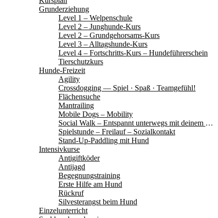
Kursplan
Grunderziehung
Level 1 – Welpenschule
Level 2 – Junghunde-Kurs
Level 2 – Grundgehorsams-Kurs
Level 3 – Alltagshunde-Kurs
Level 4 – Fortschritts-Kurs – Hundeführerschein
Tierschutzkurs
Hunde-Freizeit
Agility
Crossdogging — Spiel · Spaß · Teamgefühl!
Flächensuche
Mantrailing
Mobile Dogs – Mobility
Social Walk – Entspannt unterwegs mit deinem Hund
Spielstunde – Freilauf – Sozialkontakt
Stand-Up-Paddling mit Hund
Intensivkurse
Antigiftköder
Antijagd
Begegnungstraining
Erste Hilfe am Hund
Rückruf
Silvesterangst beim Hund
Einzelunterricht