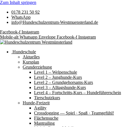
Zum Inhalt springen
0178 231 50 92
WhatsApp
info@Hundeschulzentrum-Westmuensterland.de
Facebook-f
Instagram
Mobile-alt
Whatsapp
Envelope
Facebook-f
Instagram
Hundeschule
Aktuelles
Kursplan
Grunderziehung
Level 1 – Welpenschule
Level 2 – Junghunde-Kurs
Level 2 – Grundgehorsams-Kurs
Level 3 – Alltagshunde-Kurs
Level 4 – Fortschritts-Kurs – Hundeführerschein
Tierschutzkurs
Hunde-Freizeit
Agility
Crossdogging — Spiel · Spaß · Teamgefühl!
Flächensuche
Mantrailing