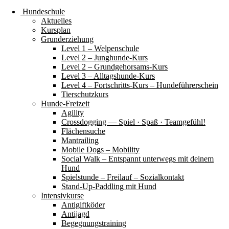
Hundeschule
Aktuelles
Kursplan
Grunderziehung
Level 1 – Welpenschule
Level 2 – Junghunde-Kurs
Level 2 – Grundgehorsams-Kurs
Level 3 – Alltagshunde-Kurs
Level 4 – Fortschritts-Kurs – Hundeführerschein
Tierschutzkurs
Hunde-Freizeit
Agility
Crossdogging — Spiel · Spaß · Teamgefühl!
Flächensuche
Mantrailing
Mobile Dogs – Mobility
Social Walk – Entspannt unterwegs mit deinem
Hund
Spielstunde – Freilauf – Sozialkontakt
Stand-Up-Paddling mit Hund
Intensivkurse
Antigiftköder
Antijagd
Begegnungstraining