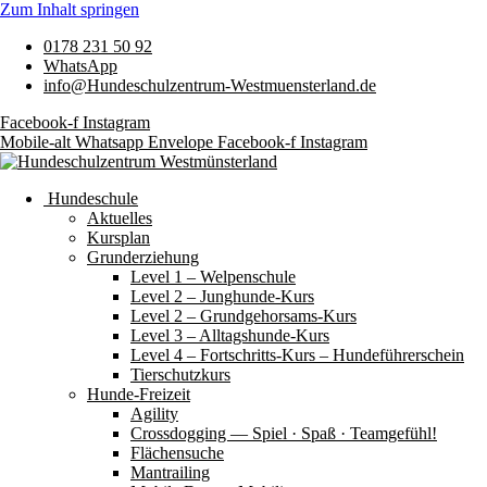
Zum Inhalt springen
0178 231 50 92
WhatsApp
info@Hundeschulzentrum-Westmuensterland.de
Facebook-f
Instagram
Mobile-alt
Whatsapp
Envelope
Facebook-f
Instagram
Hundeschule
Aktuelles
Kursplan
Grunderziehung
Level 1 – Welpenschule
Level 2 – Junghunde-Kurs
Level 2 – Grundgehorsams-Kurs
Level 3 – Alltagshunde-Kurs
Level 4 – Fortschritts-Kurs – Hundeführerschein
Tierschutzkurs
Hunde-Freizeit
Agility
Crossdogging — Spiel · Spaß · Teamgefühl!
Flächensuche
Mantrailing