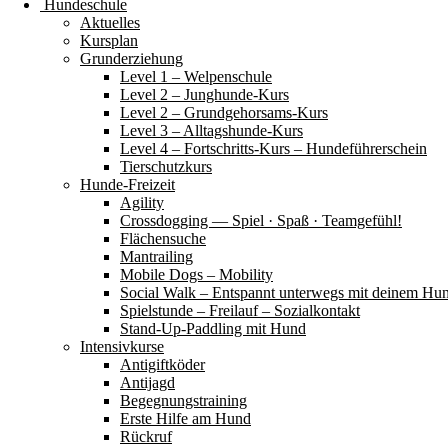
Hundeschule
Aktuelles
Kursplan
Grunderziehung
Level 1 – Welpenschule
Level 2 – Junghunde-Kurs
Level 2 – Grundgehorsams-Kurs
Level 3 – Alltagshunde-Kurs
Level 4 – Fortschritts-Kurs – Hundeführerschein
Tierschutzkurs
Hunde-Freizeit
Agility
Crossdogging — Spiel · Spaß · Teamgefühl!
Flächensuche
Mantrailing
Mobile Dogs – Mobility
Social Walk – Entspannt unterwegs mit deinem Hu
Spielstunde – Freilauf – Sozialkontakt
Stand-Up-Paddling mit Hund
Intensivkurse
Antigiftköder
Antijagd
Begegnungstraining
Erste Hilfe am Hund
Rückruf