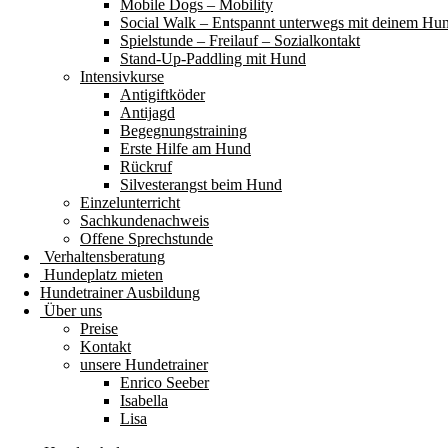
Mobile Dogs – Mobility
Social Walk – Entspannt unterwegs mit deinem Hu
Spielstunde – Freilauf – Sozialkontakt
Stand-Up-Paddling mit Hund
Intensivkurse
Antigiftköder
Antijagd
Begegnungstraining
Erste Hilfe am Hund
Rückruf
Silvesterangst beim Hund
Einzelunterricht
Sachkundenachweis
Offene Sprechstunde
Verhaltensberatung
Hundeplatz mieten
Hundetrainer Ausbildung
Über uns
Preise
Kontakt
unsere Hundetrainer
Enrico Seeber
Isabella
Lisa