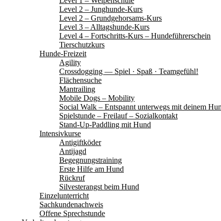
Level 1 – Welpenschule
Level 2 – Junghunde-Kurs
Level 2 – Grundgehorsams-Kurs
Level 3 – Alltagshunde-Kurs
Level 4 – Fortschritts-Kurs – Hundeführerschein
Tierschutzkurs
Hunde-Freizeit
Agility
Crossdogging — Spiel · Spaß · Teamgefühl!
Flächensuche
Mantrailing
Mobile Dogs – Mobility
Social Walk – Entspannt unterwegs mit deinem Hu
Spielstunde – Freilauf – Sozialkontakt
Stand-Up-Paddling mit Hund
Intensivkurse
Antigiftköder
Antijagd
Begegnungstraining
Erste Hilfe am Hund
Rückruf
Silvesterangst beim Hund
Einzelunterricht
Sachkundenachweis
Offene Sprechstunde