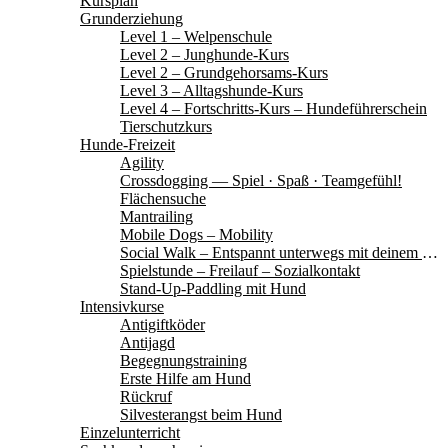
Kursplan
Grunderziehung
Level 1 – Welpenschule
Level 2 – Junghunde-Kurs
Level 2 – Grundgehorsams-Kurs
Level 3 – Alltagshunde-Kurs
Level 4 – Fortschritts-Kurs – Hundeführerschein
Tierschutzkurs
Hunde-Freizeit
Agility
Crossdogging — Spiel · Spaß · Teamgefühl!
Flächensuche
Mantrailing
Mobile Dogs – Mobility
Social Walk – Entspannt unterwegs mit deinem Hund
Spielstunde – Freilauf – Sozialkontakt
Stand-Up-Paddling mit Hund
Intensivkurse
Antigiftköder
Antijagd
Begegnungstraining
Erste Hilfe am Hund
Rückruf
Silvesterangst beim Hund
Einzelunterricht