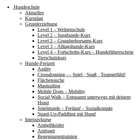
Hundeschule
Aktuelles
Kursplan
Grunderziehung
Level 1 – Welpenschule
Level 2 – Junghunde-Kurs
Level 2 – Grundgehorsams-Kurs
Level 3 – Alltagshunde-Kurs
Level 4 – Fortschritts-Kurs – Hundeführerschein
Tierschutzkurs
Hunde-Freizeit
Agility
Crossdogging — Spiel · Spaß · Teamgefühl!
Flächensuche
Mantrailing
Mobile Dogs – Mobility
Social Walk – Entspannt unterwegs mit deinem
Hund
Spielstunde – Freilauf – Sozialkontakt
Stand-Up-Paddling mit Hund
Intensivkurse
Antigiftköder
Antijagd
Begegnungstraining