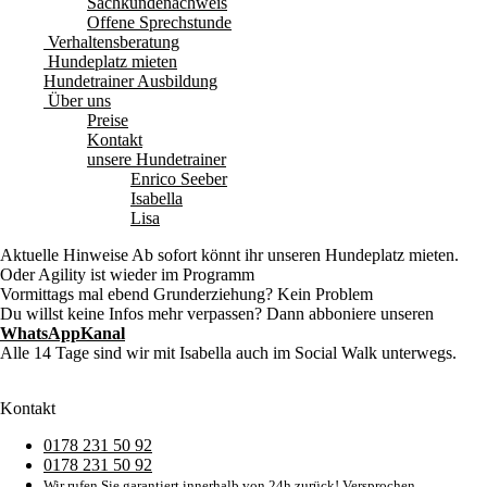
Sachkundenachweis
Offene Sprechstunde
Verhaltensberatung
Hundeplatz mieten
Hundetrainer Ausbildung
Über uns
Preise
Kontakt
unsere Hundetrainer
Enrico Seeber
Isabella
Lisa
Aktuelle Hinweise
Ab sofort könnt ihr unseren Hundeplatz mieten.
Oder Agility ist wieder im Programm
Vormittags mal ebend Grunderziehung? Kein Problem
Du willst keine Infos mehr verpassen? Dann abboniere unseren
WhatsAppKanal
Alle 14 Tage sind wir mit Isabella auch im Social Walk unterwegs.
Kontakt
0178 231 50 92
0178 231 50 92
Wir rufen Sie garantiert innerhalb von 24h zurück! Versprochen.