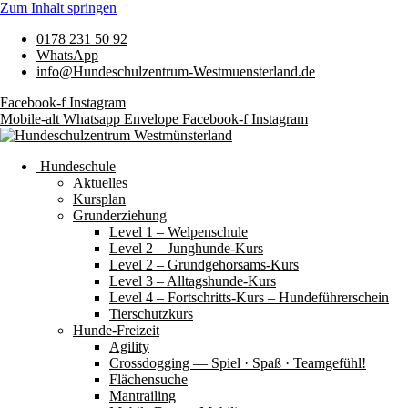
Zum Inhalt springen
0178 231 50 92
WhatsApp
info@Hundeschulzentrum-Westmuensterland.de
Facebook-f
Instagram
Mobile-alt
Whatsapp
Envelope
Facebook-f
Instagram
Hundeschule
Aktuelles
Kursplan
Grunderziehung
Level 1 – Welpenschule
Level 2 – Junghunde-Kurs
Level 2 – Grundgehorsams-Kurs
Level 3 – Alltagshunde-Kurs
Level 4 – Fortschritts-Kurs – Hundeführerschein
Tierschutzkurs
Hunde-Freizeit
Agility
Crossdogging — Spiel · Spaß · Teamgefühl!
Flächensuche
Mantrailing