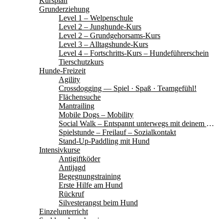
Kursplan
Grunderziehung
Level 1 – Welpenschule
Level 2 – Junghunde-Kurs
Level 2 – Grundgehorsams-Kurs
Level 3 – Alltagshunde-Kurs
Level 4 – Fortschritts-Kurs – Hundeführerschein
Tierschutzkurs
Hunde-Freizeit
Agility
Crossdogging — Spiel · Spaß · Teamgefühl!
Flächensuche
Mantrailing
Mobile Dogs – Mobility
Social Walk – Entspannt unterwegs mit deinem Hund
Spielstunde – Freilauf – Sozialkontakt
Stand-Up-Paddling mit Hund
Intensivkurse
Antigiftköder
Antijagd
Begegnungstraining
Erste Hilfe am Hund
Rückruf
Silvesterangst beim Hund
Einzelunterricht