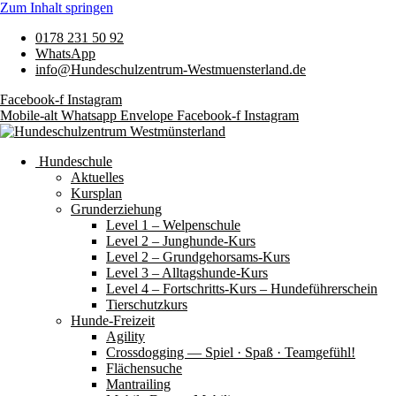
Zum Inhalt springen
0178 231 50 92
WhatsApp
info@Hundeschulzentrum-Westmuensterland.de
Facebook-f
Instagram
Mobile-alt
Whatsapp
Envelope
Facebook-f
Instagram
Hundeschule
Aktuelles
Kursplan
Grunderziehung
Level 1 – Welpenschule
Level 2 – Junghunde-Kurs
Level 2 – Grundgehorsams-Kurs
Level 3 – Alltagshunde-Kurs
Level 4 – Fortschritts-Kurs – Hundeführerschein
Tierschutzkurs
Hunde-Freizeit
Agility
Crossdogging — Spiel · Spaß · Teamgefühl!
Flächensuche
Mantrailing