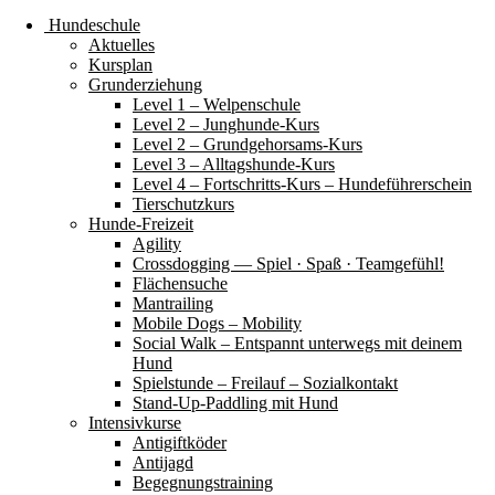
Hundeschule
Aktuelles
Kursplan
Grunderziehung
Level 1 – Welpenschule
Level 2 – Junghunde-Kurs
Level 2 – Grundgehorsams-Kurs
Level 3 – Alltagshunde-Kurs
Level 4 – Fortschritts-Kurs – Hundeführerschein
Tierschutzkurs
Hunde-Freizeit
Agility
Crossdogging — Spiel · Spaß · Teamgefühl!
Flächensuche
Mantrailing
Mobile Dogs – Mobility
Social Walk – Entspannt unterwegs mit deinem
Hund
Spielstunde – Freilauf – Sozialkontakt
Stand-Up-Paddling mit Hund
Intensivkurse
Antigiftköder
Antijagd
Begegnungstraining