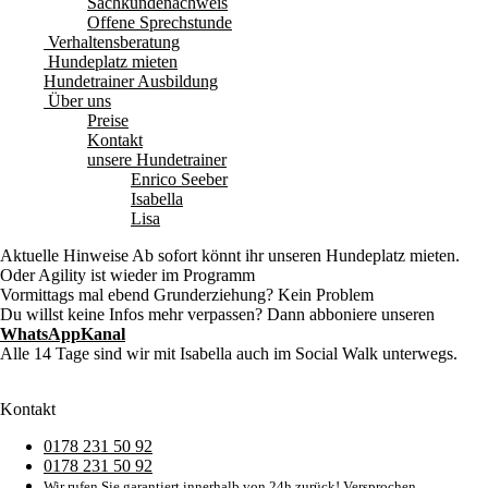
Sachkundenachweis
Offene Sprechstunde
Verhaltensberatung
Hundeplatz mieten
Hundetrainer Ausbildung
Über uns
Preise
Kontakt
unsere Hundetrainer
Enrico Seeber
Isabella
Lisa
Aktuelle Hinweise
Ab sofort könnt ihr unseren Hundeplatz mieten.
Oder Agility ist wieder im Programm
Vormittags mal ebend Grunderziehung? Kein Problem
Du willst keine Infos mehr verpassen? Dann abboniere unseren
WhatsAppKanal
Alle 14 Tage sind wir mit Isabella auch im Social Walk unterwegs.
Kontakt
0178 231 50 92
0178 231 50 92
Wir rufen Sie garantiert innerhalb von 24h zurück! Versprochen.