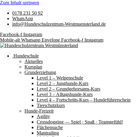
Zum Inhalt springen
0178 231 50 92
WhatsApp
info@Hundeschulzentrum-Westmuensterland.de
Facebook-f
Instagram
Mobile-alt
Whatsapp
Envelope
Facebook-f
Instagram
Hundeschule
Aktuelles
Kursplan
Grunderziehung
Level 1 – Welpenschule
Level 2 – Junghunde-Kurs
Level 2 – Grundgehorsams-Kurs
Level 3 – Alltagshunde-Kurs
Level 4 – Fortschritts-Kurs – Hundeführerschein
Tierschutzkurs
Hunde-Freizeit
Agility
Crossdogging — Spiel · Spaß · Teamgefühl!
Flächensuche
Mantrailing