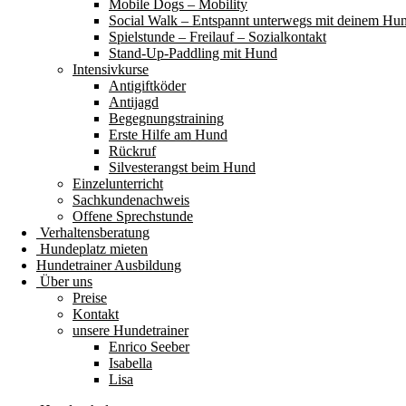
Mobile Dogs – Mobility
Social Walk – Entspannt unterwegs mit deinem Hu
Spielstunde – Freilauf – Sozialkontakt
Stand-Up-Paddling mit Hund
Intensivkurse
Antigiftköder
Antijagd
Begegnungstraining
Erste Hilfe am Hund
Rückruf
Silvesterangst beim Hund
Einzelunterricht
Sachkundenachweis
Offene Sprechstunde
Verhaltensberatung
Hundeplatz mieten
Hundetrainer Ausbildung
Über uns
Preise
Kontakt
unsere Hundetrainer
Enrico Seeber
Isabella
Lisa