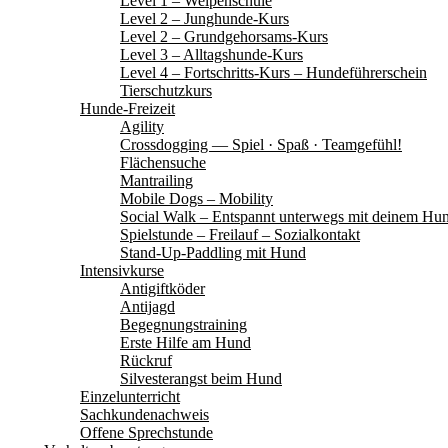
Level 1 – Welpenschule
Level 2 – Junghunde-Kurs
Level 2 – Grundgehorsams-Kurs
Level 3 – Alltagshunde-Kurs
Level 4 – Fortschritts-Kurs – Hundeführerschein
Tierschutzkurs
Hunde-Freizeit
Agility
Crossdogging — Spiel · Spaß · Teamgefühl!
Flächensuche
Mantrailing
Mobile Dogs – Mobility
Social Walk – Entspannt unterwegs mit deinem Hu
Spielstunde – Freilauf – Sozialkontakt
Stand-Up-Paddling mit Hund
Intensivkurse
Antigiftköder
Antijagd
Begegnungstraining
Erste Hilfe am Hund
Rückruf
Silvesterangst beim Hund
Einzelunterricht
Sachkundenachweis
Offene Sprechstunde