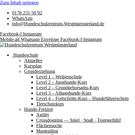
Zum Inhalt springen
0178 231 50 92
WhatsApp
info@Hundeschulzentrum-Westmuensterland.de
Facebook-f
Instagram
Mobile-alt
Whatsapp
Envelope
Facebook-f
Instagram
Hundeschule
Aktuelles
Kursplan
Grunderziehung
Level 1 – Welpenschule
Level 2 – Junghunde-Kurs
Level 2 – Grundgehorsams-Kurs
Level 3 – Alltagshunde-Kurs
Level 4 – Fortschritts-Kurs – Hundeführerschein
Tierschutzkurs
Hunde-Freizeit
Agility
Crossdogging — Spiel · Spaß · Teamgefühl!
Flächensuche
Mantrailing