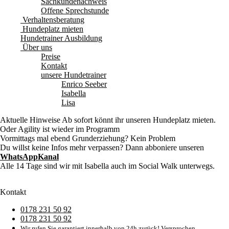
Sachkundenachweis
Offene Sprechstunde
Verhaltensberatung
Hundeplatz mieten
Hundetrainer Ausbildung
Über uns
Preise
Kontakt
unsere Hundetrainer
Enrico Seeber
Isabella
Lisa
Aktuelle Hinweise
Ab sofort könnt ihr unseren Hundeplatz mieten.
Oder Agility ist wieder im Programm
Vormittags mal ebend Grunderziehung? Kein Problem
Du willst keine Infos mehr verpassen? Dann abboniere unseren
WhatsAppKanal
Alle 14 Tage sind wir mit Isabella auch im Social Walk unterwegs.
Kontakt
0178 231 50 92
0178 231 50 92
Wir rufen Sie garantiert innerhalb von 24h zurück! Versprochen.