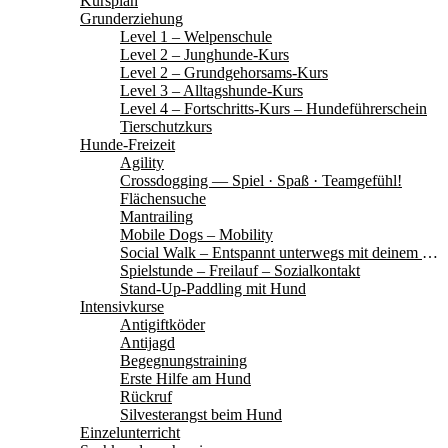
Kursplan
Grunderziehung
Level 1 – Welpenschule
Level 2 – Junghunde-Kurs
Level 2 – Grundgehorsams-Kurs
Level 3 – Alltagshunde-Kurs
Level 4 – Fortschritts-Kurs – Hundeführerschein
Tierschutzkurs
Hunde-Freizeit
Agility
Crossdogging — Spiel · Spaß · Teamgefühl!
Flächensuche
Mantrailing
Mobile Dogs – Mobility
Social Walk – Entspannt unterwegs mit deinem Hund
Spielstunde – Freilauf – Sozialkontakt
Stand-Up-Paddling mit Hund
Intensivkurse
Antigiftköder
Antijagd
Begegnungstraining
Erste Hilfe am Hund
Rückruf
Silvesterangst beim Hund
Einzelunterricht