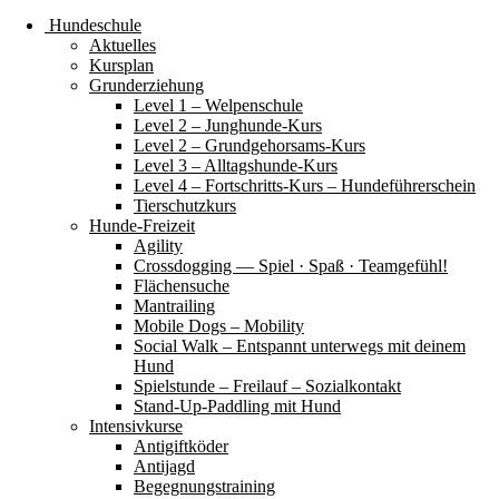
Hundeschule
Aktuelles
Kursplan
Grunderziehung
Level 1 – Welpenschule
Level 2 – Junghunde-Kurs
Level 2 – Grundgehorsams-Kurs
Level 3 – Alltagshunde-Kurs
Level 4 – Fortschritts-Kurs – Hundeführerschein
Tierschutzkurs
Hunde-Freizeit
Agility
Crossdogging — Spiel · Spaß · Teamgefühl!
Flächensuche
Mantrailing
Mobile Dogs – Mobility
Social Walk – Entspannt unterwegs mit deinem
Hund
Spielstunde – Freilauf – Sozialkontakt
Stand-Up-Paddling mit Hund
Intensivkurse
Antigiftköder
Antijagd
Begegnungstraining