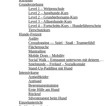
Kursplan
Grunderziehung
Level 1 – Welpenschule
Level 2 – Junghunde-Kurs
Level 2 – Grundgehorsams-Kurs
Level 3 – Alltagshunde-Kurs
Level 4 – Fortschritts-Kurs – Hundeführerschein
Tierschutzkurs
Hunde-Freizeit
Agility
Crossdogging — Spiel · Spaß · Teamgefühl!
Flächensuche
Mantrailing
Mobile Dogs – Mobility
Social Walk – Entspannt unterwegs mit deinem Hund
Spielstunde – Freilauf – Sozialkontakt
Stand-Up-Paddling mit Hund
Intensivkurse
Antigiftköder
Antijagd
Begegnungstraining
Erste Hilfe am Hund
Rückruf
Silvesterangst beim Hund
Einzelunterricht