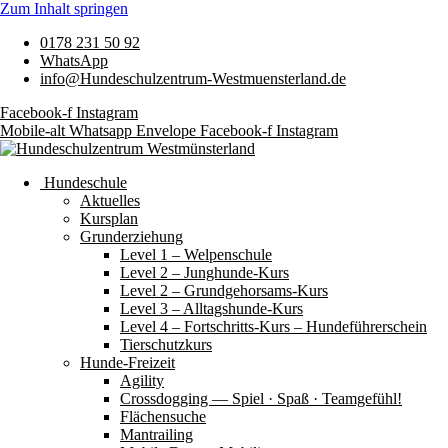
Zum Inhalt springen
0178 231 50 92
WhatsApp
info@Hundeschulzentrum-Westmuensterland.de
Facebook-f
Instagram
Mobile-alt
Whatsapp
Envelope
Facebook-f
Instagram
Hundeschule
Aktuelles
Kursplan
Grunderziehung
Level 1 – Welpenschule
Level 2 – Junghunde-Kurs
Level 2 – Grundgehorsams-Kurs
Level 3 – Alltagshunde-Kurs
Level 4 – Fortschritts-Kurs – Hundeführerschein
Tierschutzkurs
Hunde-Freizeit
Agility
Crossdogging — Spiel · Spaß · Teamgefühl!
Flächensuche
Mantrailing