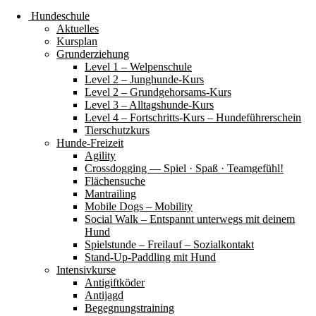
Hundeschule
Aktuelles
Kursplan
Grunderziehung
Level 1 – Welpenschule
Level 2 – Junghunde-Kurs
Level 2 – Grundgehorsams-Kurs
Level 3 – Alltagshunde-Kurs
Level 4 – Fortschritts-Kurs – Hundeführerschein
Tierschutzkurs
Hunde-Freizeit
Agility
Crossdogging — Spiel · Spaß · Teamgefühl!
Flächensuche
Mantrailing
Mobile Dogs – Mobility
Social Walk – Entspannt unterwegs mit deinem
Hund
Spielstunde – Freilauf – Sozialkontakt
Stand-Up-Paddling mit Hund
Intensivkurse
Antigiftköder
Antijagd
Begegnungstraining