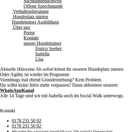
Sachkundenachweis
Offene Sprechstunde
Verhaltensberatung
Hundeplatz mieten
Hundetrainer Ausbildung
Über uns
Preise
Kontakt
unsere Hundetrainer
Enrico Seeber
Isabella
Lisa
Aktuelle Hinweise
Ab sofort könnt ihr unseren Hundeplatz mieten.
Oder Agility ist wieder im Programm
Vormittags mal ebend Grunderziehung? Kein Problem
Du willst keine Infos mehr verpassen? Dann abboniere unseren
WhatsAppKanal
Alle 14 Tage sind wir mit Isabella auch im Social Walk unterwegs.
Kontakt
0178 231 50 92
0178 231 50 92
Wir rufen Sie garantiert innerhalb von 24h zurück! Versprochen.