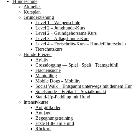
Hundeschule
Aktuelles
Kursplan
Grunderziehung
Level 1 – Welpenschule
Level 2 – Junghunde-Kurs
Level 2 – Grundgehorsams-Kurs
Level 3 – Alltagshunde-Kurs
Level 4 – Fortschritts-Kurs – Hundeführerschein
Tierschutzkurs
Hunde-Freizeit
Agility
Crossdogging — Spiel · Spaß · Teamgefühl!
Flächensuche
Mantrailing
Mobile Dogs – Mobility
Social Walk – Entspannt unterwegs mit deinem Hu
Spielstunde – Freilauf – Sozialkontakt
Stand-Up-Paddling mit Hund
Intensivkurse
Antigiftköder
Antijagd
Begegnungstraining
Erste Hilfe am Hund
Rückruf