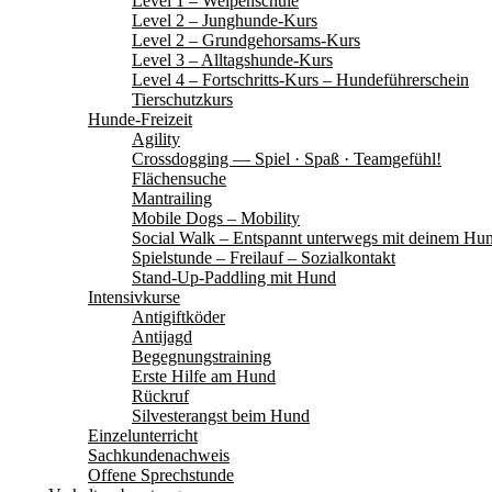
Level 1 – Welpenschule
Level 2 – Junghunde-Kurs
Level 2 – Grundgehorsams-Kurs
Level 3 – Alltagshunde-Kurs
Level 4 – Fortschritts-Kurs – Hundeführerschein
Tierschutzkurs
Hunde-Freizeit
Agility
Crossdogging — Spiel · Spaß · Teamgefühl!
Flächensuche
Mantrailing
Mobile Dogs – Mobility
Social Walk – Entspannt unterwegs mit deinem Hu
Spielstunde – Freilauf – Sozialkontakt
Stand-Up-Paddling mit Hund
Intensivkurse
Antigiftköder
Antijagd
Begegnungstraining
Erste Hilfe am Hund
Rückruf
Silvesterangst beim Hund
Einzelunterricht
Sachkundenachweis
Offene Sprechstunde