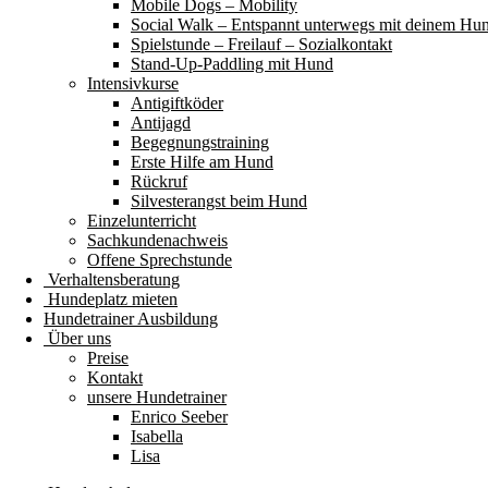
Mobile Dogs – Mobility
Social Walk – Entspannt unterwegs mit deinem Hu
Spielstunde – Freilauf – Sozialkontakt
Stand-Up-Paddling mit Hund
Intensivkurse
Antigiftköder
Antijagd
Begegnungstraining
Erste Hilfe am Hund
Rückruf
Silvesterangst beim Hund
Einzelunterricht
Sachkundenachweis
Offene Sprechstunde
Verhaltensberatung
Hundeplatz mieten
Hundetrainer Ausbildung
Über uns
Preise
Kontakt
unsere Hundetrainer
Enrico Seeber
Isabella
Lisa