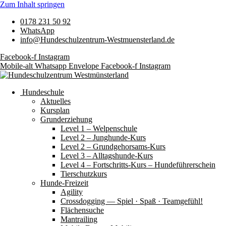
Zum Inhalt springen
0178 231 50 92
WhatsApp
info@Hundeschulzentrum-Westmuensterland.de
Facebook-f
Instagram
Mobile-alt
Whatsapp
Envelope
Facebook-f
Instagram
Hundeschule
Aktuelles
Kursplan
Grunderziehung
Level 1 – Welpenschule
Level 2 – Junghunde-Kurs
Level 2 – Grundgehorsams-Kurs
Level 3 – Alltagshunde-Kurs
Level 4 – Fortschritts-Kurs – Hundeführerschein
Tierschutzkurs
Hunde-Freizeit
Agility
Crossdogging — Spiel · Spaß · Teamgefühl!
Flächensuche
Mantrailing