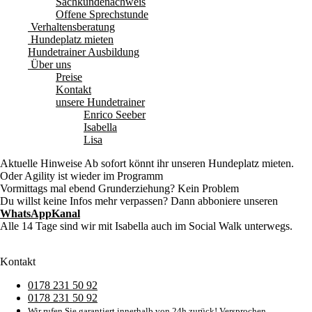
Sachkundenachweis
Offene Sprechstunde
Verhaltensberatung
Hundeplatz mieten
Hundetrainer Ausbildung
Über uns
Preise
Kontakt
unsere Hundetrainer
Enrico Seeber
Isabella
Lisa
Aktuelle Hinweise
Ab sofort könnt ihr unseren Hundeplatz mieten.
Oder Agility ist wieder im Programm
Vormittags mal ebend Grunderziehung? Kein Problem
Du willst keine Infos mehr verpassen? Dann abboniere unseren
WhatsAppKanal
Alle 14 Tage sind wir mit Isabella auch im Social Walk unterwegs.
Kontakt
0178 231 50 92
0178 231 50 92
Wir rufen Sie garantiert innerhalb von 24h zurück! Versprochen.