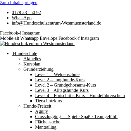
Zum Inhalt springen
0178 231 50 92
WhatsApp
info@Hundeschulzentrum-Westmuensterland.de
Facebook-f
Instagram
Mobile-alt
Whatsapp
Envelope
Facebook-f
Instagram
Hundeschule
Aktuelles
Kursplan
Grunderziehung
Level 1 – Welpenschule
Level 2 – Junghunde-Kurs
Level 2 – Grundgehorsams-Kurs
Level 3 – Alltagshunde-Kurs
Level 4 – Fortschritts-Kurs – Hundeführerschein
Tierschutzkurs
Hunde-Freizeit
Agility
Crossdogging — Spiel · Spaß · Teamgefühl!
Flächensuche
Mantrailing