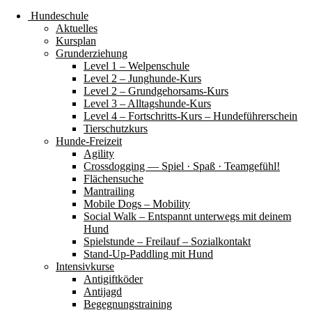
Hundeschule
Aktuelles
Kursplan
Grunderziehung
Level 1 – Welpenschule
Level 2 – Junghunde-Kurs
Level 2 – Grundgehorsams-Kurs
Level 3 – Alltagshunde-Kurs
Level 4 – Fortschritts-Kurs – Hundeführerschein
Tierschutzkurs
Hunde-Freizeit
Agility
Crossdogging — Spiel · Spaß · Teamgefühl!
Flächensuche
Mantrailing
Mobile Dogs – Mobility
Social Walk – Entspannt unterwegs mit deinem
Hund
Spielstunde – Freilauf – Sozialkontakt
Stand-Up-Paddling mit Hund
Intensivkurse
Antigiftköder
Antijagd
Begegnungstraining