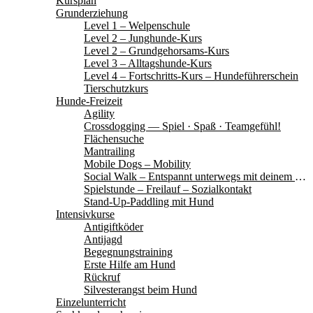
Kursplan
Grunderziehung
Level 1 – Welpenschule
Level 2 – Junghunde-Kurs
Level 2 – Grundgehorsams-Kurs
Level 3 – Alltagshunde-Kurs
Level 4 – Fortschritts-Kurs – Hundeführerschein
Tierschutzkurs
Hunde-Freizeit
Agility
Crossdogging — Spiel · Spaß · Teamgefühl!
Flächensuche
Mantrailing
Mobile Dogs – Mobility
Social Walk – Entspannt unterwegs mit deinem Hund
Spielstunde – Freilauf – Sozialkontakt
Stand-Up-Paddling mit Hund
Intensivkurse
Antigiftköder
Antijagd
Begegnungstraining
Erste Hilfe am Hund
Rückruf
Silvesterangst beim Hund
Einzelunterricht