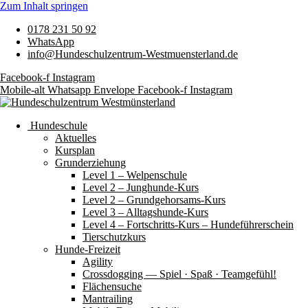
Zum Inhalt springen
0178 231 50 92
WhatsApp
info@Hundeschulzentrum-Westmuensterland.de
Facebook-f
Instagram
Mobile-alt
Whatsapp
Envelope
Facebook-f
Instagram
Hundeschule
Aktuelles
Kursplan
Grunderziehung
Level 1 – Welpenschule
Level 2 – Junghunde-Kurs
Level 2 – Grundgehorsams-Kurs
Level 3 – Alltagshunde-Kurs
Level 4 – Fortschritts-Kurs – Hundeführerschein
Tierschutzkurs
Hunde-Freizeit
Agility
Crossdogging — Spiel · Spaß · Teamgefühl!
Flächensuche
Mantrailing