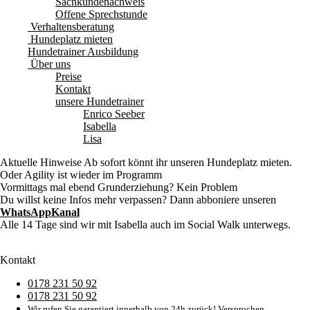
Sachkundenachweis
Offene Sprechstunde
Verhaltensberatung
Hundeplatz mieten
Hundetrainer Ausbildung
Über uns
Preise
Kontakt
unsere Hundetrainer
Enrico Seeber
Isabella
Lisa
Aktuelle Hinweise
Ab sofort könnt ihr unseren Hundeplatz mieten.
Oder Agility ist wieder im Programm
Vormittags mal ebend Grunderziehung? Kein Problem
Du willst keine Infos mehr verpassen? Dann abboniere unseren
WhatsAppKanal
Alle 14 Tage sind wir mit Isabella auch im Social Walk unterwegs.
Kontakt
0178 231 50 92
0178 231 50 92
Wir rufen Sie garantiert innerhalb von 24h zurück! Versprochen.