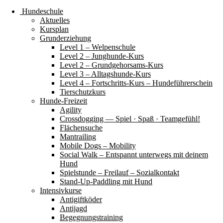
Hundeschule
Aktuelles
Kursplan
Grunderziehung
Level 1 – Welpenschule
Level 2 – Junghunde-Kurs
Level 2 – Grundgehorsams-Kurs
Level 3 – Alltagshunde-Kurs
Level 4 – Fortschritts-Kurs – Hundeführerschein
Tierschutzkurs
Hunde-Freizeit
Agility
Crossdogging — Spiel · Spaß · Teamgefühl!
Flächensuche
Mantrailing
Mobile Dogs – Mobility
Social Walk – Entspannt unterwegs mit deinem
Hund
Spielstunde – Freilauf – Sozialkontakt
Stand-Up-Paddling mit Hund
Intensivkurse
Antigiftköder
Antijagd
Begegnungstraining