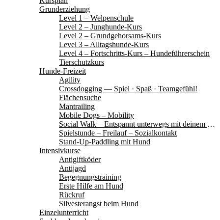
Kursplan
Grunderziehung
Level 1 – Welpenschule
Level 2 – Junghunde-Kurs
Level 2 – Grundgehorsams-Kurs
Level 3 – Alltagshunde-Kurs
Level 4 – Fortschritts-Kurs – Hundeführerschein
Tierschutzkurs
Hunde-Freizeit
Agility
Crossdogging — Spiel · Spaß · Teamgefühl!
Flächensuche
Mantrailing
Mobile Dogs – Mobility
Social Walk – Entspannt unterwegs mit deinem Hund
Spielstunde – Freilauf – Sozialkontakt
Stand-Up-Paddling mit Hund
Intensivkurse
Antigiftköder
Antijagd
Begegnungstraining
Erste Hilfe am Hund
Rückruf
Silvesterangst beim Hund
Einzelunterricht