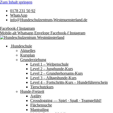
Zum Inhalt springen
0178 231 50 92
WhatsApp
info@Hundeschulzentrum-Westmuensterland.de
Facebook-f
Instagram
Mobile-alt
Whatsapp
Envelope
Facebook-f
Instagram
Hundeschule
Aktuelles
Kursplan
Grunderziehung
Level 1 – Welpenschule
Level 2 – Junghunde-Kurs
Level 2 – Grundgehorsams-Kurs
Level 3 – Alltagshunde-Kurs
Level 4 – Fortschritts-Kurs – Hundeführerschein
Tierschutzkurs
Hunde-Freizeit
Agility
Crossdogging — Spiel · Spaß · Teamgefühl!
Flächensuche
Mantrailing