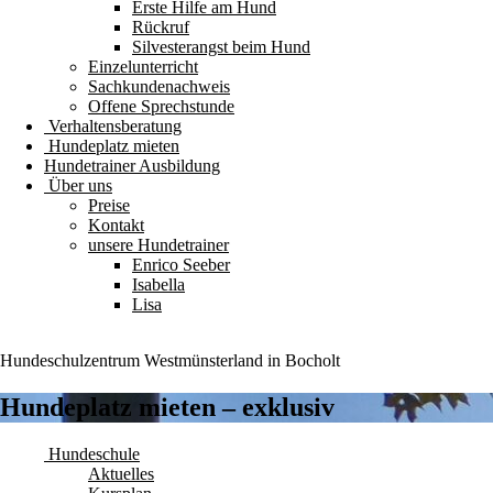
Erste Hilfe am Hund
Rückruf
Silvesterangst beim Hund
Einzelunterricht
Sachkundenachweis
Offene Sprechstunde
Verhaltensberatung
Hundeplatz mieten
Hundetrainer Ausbildung
Über uns
Preise
Kontakt
unsere Hundetrainer
Enrico Seeber
Isabella
Lisa
Hundeschulzentrum
Westmünsterland
in Bocholt
Hundeplatz mieten – exklusiv
Hundeschule
Aktuelles