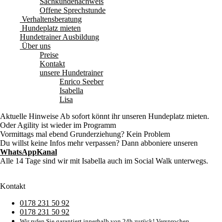
Sachkundenachweis
Offene Sprechstunde
Verhaltensberatung
Hundeplatz mieten
Hundetrainer Ausbildung
Über uns
Preise
Kontakt
unsere Hundetrainer
Enrico Seeber
Isabella
Lisa
Aktuelle Hinweise
Ab sofort könnt ihr unseren Hundeplatz mieten.
Oder Agility ist wieder im Programm
Vormittags mal ebend Grunderziehung? Kein Problem
Du willst keine Infos mehr verpassen? Dann abboniere unseren
WhatsAppKanal
Alle 14 Tage sind wir mit Isabella auch im Social Walk unterwegs.
Kontakt
0178 231 50 92
0178 231 50 92
Wir rufen Sie garantiert innerhalb von 24h zurück! Versprochen.