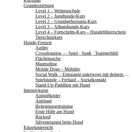
Kursplan
Grunderziehung
Level 1 – Welpenschule
Level 2 – Junghunde-Kurs
Level 2 – Grundgehorsams-Kurs
Level 3 – Alltagshunde-Kurs
Level 4 – Fortschritts-Kurs – Hundeführerschein
Tierschutzkurs
Hunde-Freizeit
Agility
Crossdogging — Spiel · Spaß · Teamgefühl!
Flächensuche
Mantrailing
Mobile Dogs – Mobility
Social Walk – Entspannt unterwegs mit deinem Hund
Spielstunde – Freilauf – Sozialkontakt
Stand-Up-Paddling mit Hund
Intensivkurse
Antigiftköder
Antijagd
Begegnungstraining
Erste Hilfe am Hund
Rückruf
Silvesterangst beim Hund
Einzelunterricht