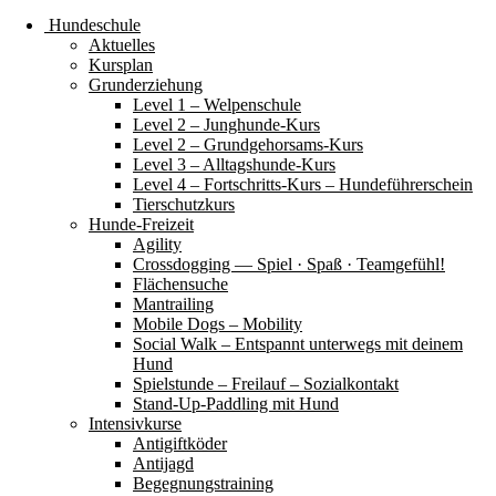
Hundeschule
Aktuelles
Kursplan
Grunderziehung
Level 1 – Welpenschule
Level 2 – Junghunde-Kurs
Level 2 – Grundgehorsams-Kurs
Level 3 – Alltagshunde-Kurs
Level 4 – Fortschritts-Kurs – Hundeführerschein
Tierschutzkurs
Hunde-Freizeit
Agility
Crossdogging — Spiel · Spaß · Teamgefühl!
Flächensuche
Mantrailing
Mobile Dogs – Mobility
Social Walk – Entspannt unterwegs mit deinem
Hund
Spielstunde – Freilauf – Sozialkontakt
Stand-Up-Paddling mit Hund
Intensivkurse
Antigiftköder
Antijagd
Begegnungstraining