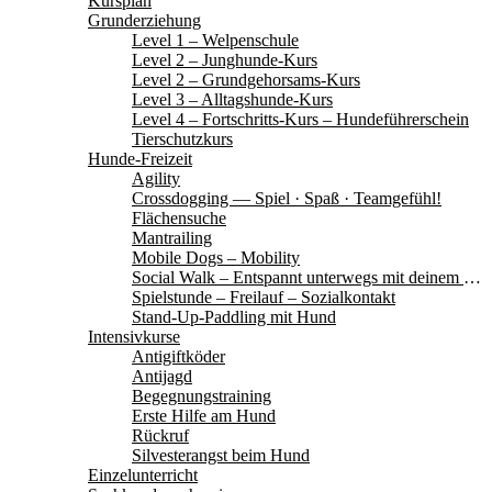
Kursplan
Grunderziehung
Level 1 – Welpenschule
Level 2 – Junghunde-Kurs
Level 2 – Grundgehorsams-Kurs
Level 3 – Alltagshunde-Kurs
Level 4 – Fortschritts-Kurs – Hundeführerschein
Tierschutzkurs
Hunde-Freizeit
Agility
Crossdogging — Spiel · Spaß · Teamgefühl!
Flächensuche
Mantrailing
Mobile Dogs – Mobility
Social Walk – Entspannt unterwegs mit deinem Hund
Spielstunde – Freilauf – Sozialkontakt
Stand-Up-Paddling mit Hund
Intensivkurse
Antigiftköder
Antijagd
Begegnungstraining
Erste Hilfe am Hund
Rückruf
Silvesterangst beim Hund
Einzelunterricht