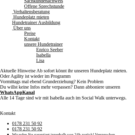
Sachkundenachweis
Offene Sprechstunde
Verhaltensberatung
Hundeplatz mieten
Hundetrainer Ausbildung
Über uns
Preise
Kontakt
unsere Hundetrainer
Enrico Seeber
Isabella
Lisa
Aktuelle Hinweise
Ab sofort könnt ihr unseren Hundeplatz mieten.
Oder Agility ist wieder im Programm
Vormittags mal ebend Grunderziehung? Kein Problem
Du willst keine Infos mehr verpassen? Dann abboniere unseren
WhatsAppKanal
Alle 14 Tage sind wir mit Isabella auch im Social Walk unterwegs.
Kontakt
0178 231 50 92
0178 231 50 92
Wir rufen Sie garantiert innerhalb von 24h zurück! Versprochen.