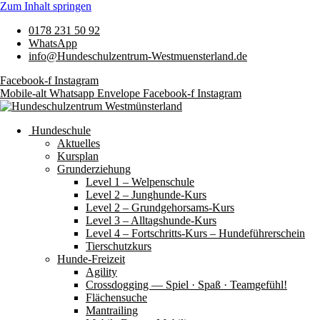
Zum Inhalt springen
0178 231 50 92
WhatsApp
info@Hundeschulzentrum-Westmuensterland.de
Facebook-f
Instagram
Mobile-alt
Whatsapp
Envelope
Facebook-f
Instagram
Hundeschule
Aktuelles
Kursplan
Grunderziehung
Level 1 – Welpenschule
Level 2 – Junghunde-Kurs
Level 2 – Grundgehorsams-Kurs
Level 3 – Alltagshunde-Kurs
Level 4 – Fortschritts-Kurs – Hundeführerschein
Tierschutzkurs
Hunde-Freizeit
Agility
Crossdogging — Spiel · Spaß · Teamgefühl!
Flächensuche
Mantrailing