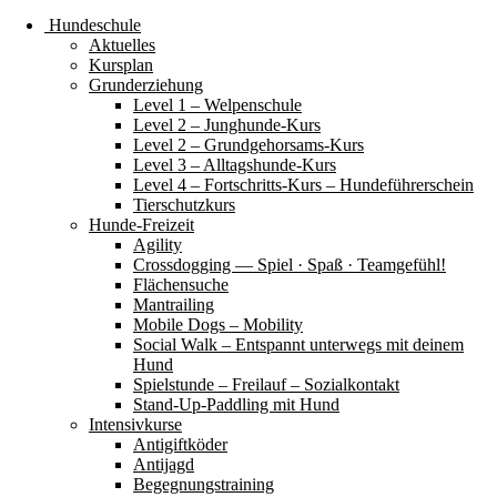
Hundeschule
Aktuelles
Kursplan
Grunderziehung
Level 1 – Welpenschule
Level 2 – Junghunde-Kurs
Level 2 – Grundgehorsams-Kurs
Level 3 – Alltagshunde-Kurs
Level 4 – Fortschritts-Kurs – Hundeführerschein
Tierschutzkurs
Hunde-Freizeit
Agility
Crossdogging — Spiel · Spaß · Teamgefühl!
Flächensuche
Mantrailing
Mobile Dogs – Mobility
Social Walk – Entspannt unterwegs mit deinem
Hund
Spielstunde – Freilauf – Sozialkontakt
Stand-Up-Paddling mit Hund
Intensivkurse
Antigiftköder
Antijagd
Begegnungstraining