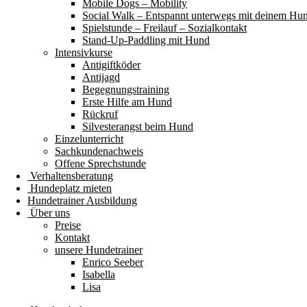
Mobile Dogs – Mobility
Social Walk – Entspannt unterwegs mit deinem Hu
Spielstunde – Freilauf – Sozialkontakt
Stand-Up-Paddling mit Hund
Intensivkurse
Antigiftköder
Antijagd
Begegnungstraining
Erste Hilfe am Hund
Rückruf
Silvesterangst beim Hund
Einzelunterricht
Sachkundenachweis
Offene Sprechstunde
Verhaltensberatung
Hundeplatz mieten
Hundetrainer Ausbildung
Über uns
Preise
Kontakt
unsere Hundetrainer
Enrico Seeber
Isabella
Lisa