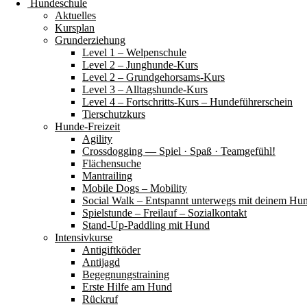
Hundeschule
Aktuelles
Kursplan
Grunderziehung
Level 1 – Welpenschule
Level 2 – Junghunde-Kurs
Level 2 – Grundgehorsams-Kurs
Level 3 – Alltagshunde-Kurs
Level 4 – Fortschritts-Kurs – Hundeführerschein
Tierschutzkurs
Hunde-Freizeit
Agility
Crossdogging — Spiel · Spaß · Teamgefühl!
Flächensuche
Mantrailing
Mobile Dogs – Mobility
Social Walk – Entspannt unterwegs mit deinem Hu
Spielstunde – Freilauf – Sozialkontakt
Stand-Up-Paddling mit Hund
Intensivkurse
Antigiftköder
Antijagd
Begegnungstraining
Erste Hilfe am Hund
Rückruf