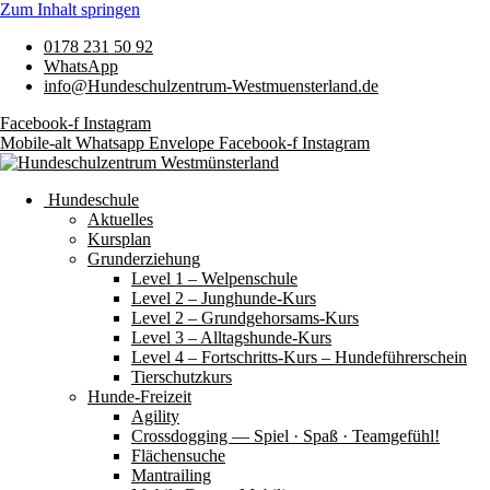
Zum Inhalt springen
0178 231 50 92
WhatsApp
info@Hundeschulzentrum-Westmuensterland.de
Facebook-f
Instagram
Mobile-alt
Whatsapp
Envelope
Facebook-f
Instagram
Hundeschule
Aktuelles
Kursplan
Grunderziehung
Level 1 – Welpenschule
Level 2 – Junghunde-Kurs
Level 2 – Grundgehorsams-Kurs
Level 3 – Alltagshunde-Kurs
Level 4 – Fortschritts-Kurs – Hundeführerschein
Tierschutzkurs
Hunde-Freizeit
Agility
Crossdogging — Spiel · Spaß · Teamgefühl!
Flächensuche
Mantrailing