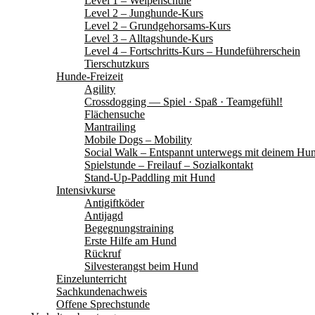
Level 1 – Welpenschule
Level 2 – Junghunde-Kurs
Level 2 – Grundgehorsams-Kurs
Level 3 – Alltagshunde-Kurs
Level 4 – Fortschritts-Kurs – Hundeführerschein
Tierschutzkurs
Hunde-Freizeit
Agility
Crossdogging — Spiel · Spaß · Teamgefühl!
Flächensuche
Mantrailing
Mobile Dogs – Mobility
Social Walk – Entspannt unterwegs mit deinem Hu
Spielstunde – Freilauf – Sozialkontakt
Stand-Up-Paddling mit Hund
Intensivkurse
Antigiftköder
Antijagd
Begegnungstraining
Erste Hilfe am Hund
Rückruf
Silvesterangst beim Hund
Einzelunterricht
Sachkundenachweis
Offene Sprechstunde