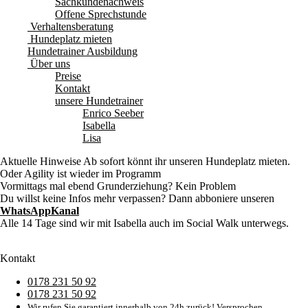
Sachkundenachweis
Offene Sprechstunde
Verhaltensberatung
Hundeplatz mieten
Hundetrainer Ausbildung
Über uns
Preise
Kontakt
unsere Hundetrainer
Enrico Seeber
Isabella
Lisa
Aktuelle Hinweise
Ab sofort könnt ihr unseren Hundeplatz mieten.
Oder Agility ist wieder im Programm
Vormittags mal ebend Grunderziehung? Kein Problem
Du willst keine Infos mehr verpassen? Dann abboniere unseren
WhatsAppKanal
Alle 14 Tage sind wir mit Isabella auch im Social Walk unterwegs.
Kontakt
0178 231 50 92
0178 231 50 92
Wir rufen Sie garantiert innerhalb von 24h zurück! Versprochen.