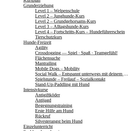
Kursplan
Grunderziehung
Level 1 – Welpenschule
Level 2 – Junghunde-Kurs
Level 2 – Grundgehorsams-Kurs
Level 3 – Alltagshunde-Kurs
Level 4 – Fortschritts-Kurs – Hundeführerschein
Tierschutzkurs
Hunde-Freizeit
Agility
Crossdogging — Spiel · Spaß · Teamgefühl!
Flächensuche
Mantrailing
Mobile Dogs – Mobility
Social Walk – Entspannt unterwegs mit deinem Hund
Spielstunde – Freilauf – Sozialkontakt
Stand-Up-Paddling mit Hund
Intensivkurse
Antigiftköder
Antijagd
Begegnungstraining
Erste Hilfe am Hund
Rückruf
Silvesterangst beim Hund
Einzelunterricht