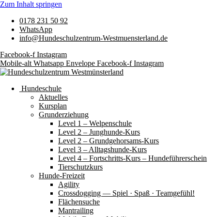
Zum Inhalt springen
0178 231 50 92
WhatsApp
info@Hundeschulzentrum-Westmuensterland.de
Facebook-f
Instagram
Mobile-alt
Whatsapp
Envelope
Facebook-f
Instagram
Hundeschule
Aktuelles
Kursplan
Grunderziehung
Level 1 – Welpenschule
Level 2 – Junghunde-Kurs
Level 2 – Grundgehorsams-Kurs
Level 3 – Alltagshunde-Kurs
Level 4 – Fortschritts-Kurs – Hundeführerschein
Tierschutzkurs
Hunde-Freizeit
Agility
Crossdogging — Spiel · Spaß · Teamgefühl!
Flächensuche
Mantrailing