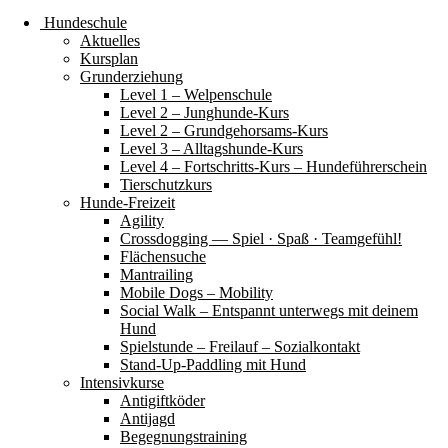
Hundeschule
Aktuelles
Kursplan
Grunderziehung
Level 1 – Welpenschule
Level 2 – Junghunde-Kurs
Level 2 – Grundgehorsams-Kurs
Level 3 – Alltagshunde-Kurs
Level 4 – Fortschritts-Kurs – Hundeführerschein
Tierschutzkurs
Hunde-Freizeit
Agility
Crossdogging — Spiel · Spaß · Teamgefühl!
Flächensuche
Mantrailing
Mobile Dogs – Mobility
Social Walk – Entspannt unterwegs mit deinem
Hund
Spielstunde – Freilauf – Sozialkontakt
Stand-Up-Paddling mit Hund
Intensivkurse
Antigiftköder
Antijagd
Begegnungstraining