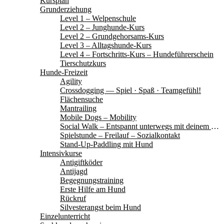
Kursplan
Grunderziehung
Level 1 – Welpenschule
Level 2 – Junghunde-Kurs
Level 2 – Grundgehorsams-Kurs
Level 3 – Alltagshunde-Kurs
Level 4 – Fortschritts-Kurs – Hundeführerschein
Tierschutzkurs
Hunde-Freizeit
Agility
Crossdogging — Spiel · Spaß · Teamgefühl!
Flächensuche
Mantrailing
Mobile Dogs – Mobility
Social Walk – Entspannt unterwegs mit deinem Hund
Spielstunde – Freilauf – Sozialkontakt
Stand-Up-Paddling mit Hund
Intensivkurse
Antigiftköder
Antijagd
Begegnungstraining
Erste Hilfe am Hund
Rückruf
Silvesterangst beim Hund
Einzelunterricht