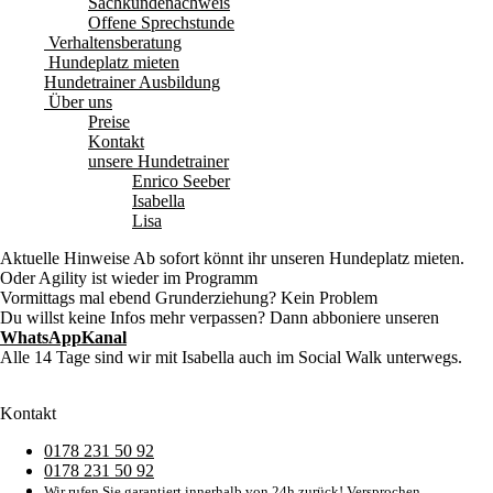
Sachkundenachweis
Offene Sprechstunde
Verhaltensberatung
Hundeplatz mieten
Hundetrainer Ausbildung
Über uns
Preise
Kontakt
unsere Hundetrainer
Enrico Seeber
Isabella
Lisa
Aktuelle Hinweise
Ab sofort könnt ihr unseren Hundeplatz mieten.
Oder Agility ist wieder im Programm
Vormittags mal ebend Grunderziehung? Kein Problem
Du willst keine Infos mehr verpassen? Dann abboniere unseren
WhatsAppKanal
Alle 14 Tage sind wir mit Isabella auch im Social Walk unterwegs.
Kontakt
0178 231 50 92
0178 231 50 92
Wir rufen Sie garantiert innerhalb von 24h zurück! Versprochen.