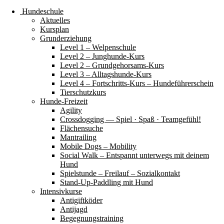
Hundeschule
Aktuelles
Kursplan
Grunderziehung
Level 1 – Welpenschule
Level 2 – Junghunde-Kurs
Level 2 – Grundgehorsams-Kurs
Level 3 – Alltagshunde-Kurs
Level 4 – Fortschritts-Kurs – Hundeführerschein
Tierschutzkurs
Hunde-Freizeit
Agility
Crossdogging — Spiel · Spaß · Teamgefühl!
Flächensuche
Mantrailing
Mobile Dogs – Mobility
Social Walk – Entspannt unterwegs mit deinem
Hund
Spielstunde – Freilauf – Sozialkontakt
Stand-Up-Paddling mit Hund
Intensivkurse
Antigiftköder
Antijagd
Begegnungstraining