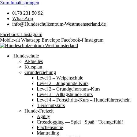
Zum Inhalt springen
0178 231 50 92
WhatsApp
info@Hundeschulzentrum-Westmuensterland.de
Facebook-f
Instagram
Mobile-alt
Whatsapp
Envelope
Facebook-f
Instagram
Hundeschule
Aktuelles
Kursplan
Grunderziehung
Level 1 – Welpenschule
Level 2 – Junghunde-Kurs
Level 2 – Grundgehorsams-Kurs
Level 3 – Alltagshunde-Kurs
Level 4 – Fortschritts-Kurs – Hundeführerschein
Tierschutzkurs
Hunde-Freizeit
Agility
Crossdogging — Spiel · Spaß · Teamgefühl!
Flächensuche
Mantrailing