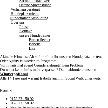
Sachkundenachweis
Offene Sprechstunde
Verhaltensberatung
Hundeplatz mieten
Hundetrainer Ausbildung
Über uns
Preise
Kontakt
unsere Hundetrainer
Enrico Seeber
Isabella
Lisa
Aktuelle Hinweise
Ab sofort könnt ihr unseren Hundeplatz mieten.
Oder Agility ist wieder im Programm
Vormittags mal ebend Grunderziehung? Kein Problem
Du willst keine Infos mehr verpassen? Dann abboniere unseren
WhatsAppKanal
Alle 14 Tage sind wir mit Isabella auch im Social Walk unterwegs.
Kontakt
0178 231 50 92
0178 231 50 92
Wir rufen Sie garantiert innerhalb von 24h zurück! Versprochen.