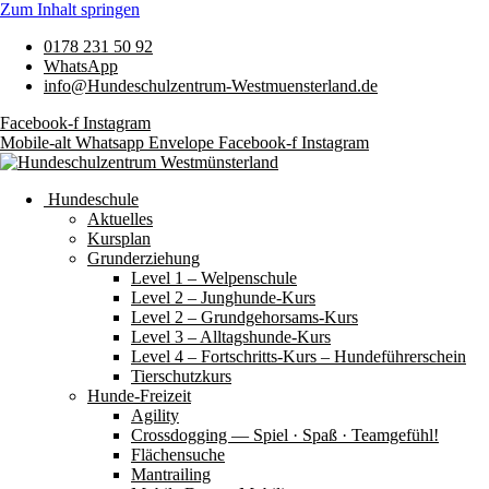
Zum Inhalt springen
0178 231 50 92
WhatsApp
info@Hundeschulzentrum-Westmuensterland.de
Facebook-f
Instagram
Mobile-alt
Whatsapp
Envelope
Facebook-f
Instagram
Hundeschule
Aktuelles
Kursplan
Grunderziehung
Level 1 – Welpenschule
Level 2 – Junghunde-Kurs
Level 2 – Grundgehorsams-Kurs
Level 3 – Alltagshunde-Kurs
Level 4 – Fortschritts-Kurs – Hundeführerschein
Tierschutzkurs
Hunde-Freizeit
Agility
Crossdogging — Spiel · Spaß · Teamgefühl!
Flächensuche
Mantrailing