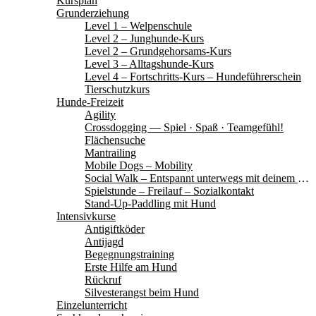
Kursplan
Grunderziehung
Level 1 – Welpenschule
Level 2 – Junghunde-Kurs
Level 2 – Grundgehorsams-Kurs
Level 3 – Alltagshunde-Kurs
Level 4 – Fortschritts-Kurs – Hundeführerschein
Tierschutzkurs
Hunde-Freizeit
Agility
Crossdogging — Spiel · Spaß · Teamgefühl!
Flächensuche
Mantrailing
Mobile Dogs – Mobility
Social Walk – Entspannt unterwegs mit deinem Hund
Spielstunde – Freilauf – Sozialkontakt
Stand-Up-Paddling mit Hund
Intensivkurse
Antigiftköder
Antijagd
Begegnungstraining
Erste Hilfe am Hund
Rückruf
Silvesterangst beim Hund
Einzelunterricht