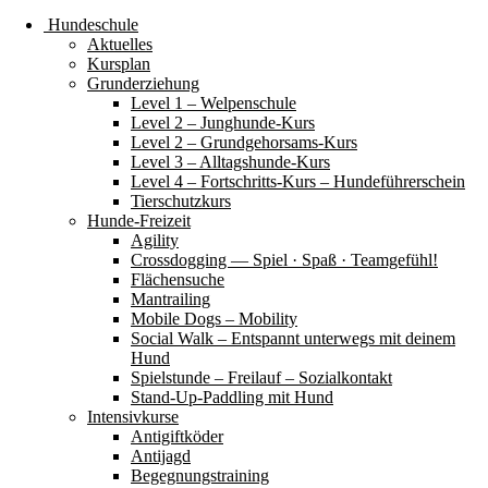
Hundeschule
Aktuelles
Kursplan
Grunderziehung
Level 1 – Welpenschule
Level 2 – Junghunde-Kurs
Level 2 – Grundgehorsams-Kurs
Level 3 – Alltagshunde-Kurs
Level 4 – Fortschritts-Kurs – Hundeführerschein
Tierschutzkurs
Hunde-Freizeit
Agility
Crossdogging — Spiel · Spaß · Teamgefühl!
Flächensuche
Mantrailing
Mobile Dogs – Mobility
Social Walk – Entspannt unterwegs mit deinem
Hund
Spielstunde – Freilauf – Sozialkontakt
Stand-Up-Paddling mit Hund
Intensivkurse
Antigiftköder
Antijagd
Begegnungstraining