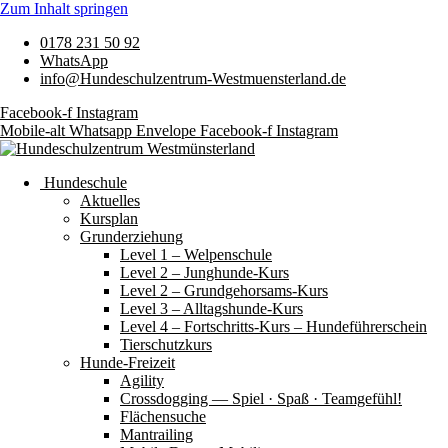
Zum Inhalt springen
0178 231 50 92
WhatsApp
info@Hundeschulzentrum-Westmuensterland.de
Facebook-f
Instagram
Mobile-alt
Whatsapp
Envelope
Facebook-f
Instagram
Hundeschule
Aktuelles
Kursplan
Grunderziehung
Level 1 – Welpenschule
Level 2 – Junghunde-Kurs
Level 2 – Grundgehorsams-Kurs
Level 3 – Alltagshunde-Kurs
Level 4 – Fortschritts-Kurs – Hundeführerschein
Tierschutzkurs
Hunde-Freizeit
Agility
Crossdogging — Spiel · Spaß · Teamgefühl!
Flächensuche
Mantrailing