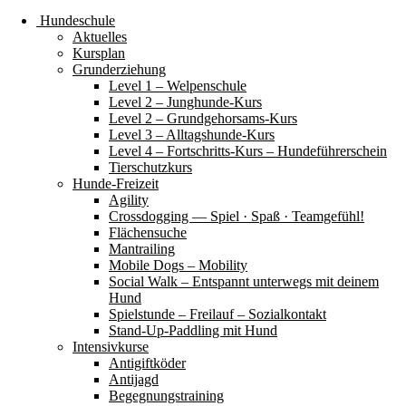
Hundeschule
Aktuelles
Kursplan
Grunderziehung
Level 1 – Welpenschule
Level 2 – Junghunde-Kurs
Level 2 – Grundgehorsams-Kurs
Level 3 – Alltagshunde-Kurs
Level 4 – Fortschritts-Kurs – Hundeführerschein
Tierschutzkurs
Hunde-Freizeit
Agility
Crossdogging — Spiel · Spaß · Teamgefühl!
Flächensuche
Mantrailing
Mobile Dogs – Mobility
Social Walk – Entspannt unterwegs mit deinem
Hund
Spielstunde – Freilauf – Sozialkontakt
Stand-Up-Paddling mit Hund
Intensivkurse
Antigiftköder
Antijagd
Begegnungstraining