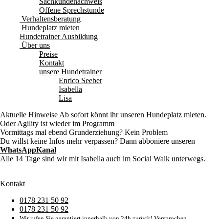
Sachkundenachweis
Offene Sprechstunde
Verhaltensberatung
Hundeplatz mieten
Hundetrainer Ausbildung
Über uns
Preise
Kontakt
unsere Hundetrainer
Enrico Seeber
Isabella
Lisa
Aktuelle Hinweise
Ab sofort könnt ihr unseren Hundeplatz mieten.
Oder Agility ist wieder im Programm
Vormittags mal ebend Grunderziehung? Kein Problem
Du willst keine Infos mehr verpassen? Dann abboniere unseren
WhatsAppKanal
Alle 14 Tage sind wir mit Isabella auch im Social Walk unterwegs.
Kontakt
0178 231 50 92
0178 231 50 92
Wir rufen Sie garantiert innerhalb von 24h zurück! Versprochen.