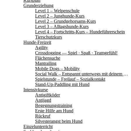
Kursplan
Grunderziehung
Level 1 – Welpenschule
Level 2 – Junghunde-Kurs
Level 2 – Grundgehorsams-Kurs
Level 3 – Alltagshunde-Kurs
Level 4 – Fortschritts-Kurs – Hundeführerschein
Tierschutzkurs
Hunde-Freizeit
Agility
Crossdogging — Spiel · Spaß · Teamgefühl!
Flächensuche
Mantrailing
Mobile Dogs – Mobility
Social Walk – Entspannt unterwegs mit deinem Hund
Spielstunde – Freilauf – Sozialkontakt
Stand-Up-Paddling mit Hund
Intensivkurse
Antigiftköder
Antijagd
Begegnungstraining
Erste Hilfe am Hund
Rückruf
Silvesterangst beim Hund
Einzelunterricht