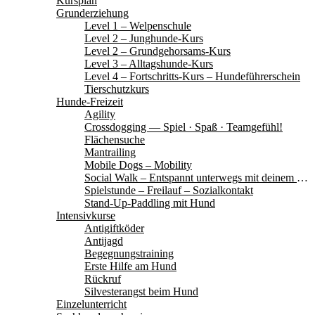
Kursplan
Grunderziehung
Level 1 – Welpenschule
Level 2 – Junghunde-Kurs
Level 2 – Grundgehorsams-Kurs
Level 3 – Alltagshunde-Kurs
Level 4 – Fortschritts-Kurs – Hundeführerschein
Tierschutzkurs
Hunde-Freizeit
Agility
Crossdogging — Spiel · Spaß · Teamgefühl!
Flächensuche
Mantrailing
Mobile Dogs – Mobility
Social Walk – Entspannt unterwegs mit deinem Hund
Spielstunde – Freilauf – Sozialkontakt
Stand-Up-Paddling mit Hund
Intensivkurse
Antigiftköder
Antijagd
Begegnungstraining
Erste Hilfe am Hund
Rückruf
Silvesterangst beim Hund
Einzelunterricht