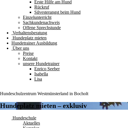
Erste Hilfe am Hund
Rückruf
Silvesterangst beim Hund
Einzelunterricht
Sachkundenachweis
Offene Sprechstunde
Verhaltensberatung
Hundeplatz mieten
Hundetrainer Ausbildung
Über uns
Preise
Kontakt
unsere Hundetrainer
Enrico Seeber
Isabella
Lisa
Hundeschulzentrum
Westmünsterland
in Bocholt
Hundeplatz mieten – exklusiv
Hundeschule
Aktuelles