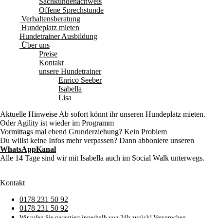
Sachkundenachweis
Offene Sprechstunde
Verhaltensberatung
Hundeplatz mieten
Hundetrainer Ausbildung
Über uns
Preise
Kontakt
unsere Hundetrainer
Enrico Seeber
Isabella
Lisa
Aktuelle Hinweise
Ab sofort könnt ihr unseren Hundeplatz mieten.
Oder Agility ist wieder im Programm
Vormittags mal ebend Grunderziehung? Kein Problem
Du willst keine Infos mehr verpassen? Dann abboniere unseren
WhatsAppKanal
Alle 14 Tage sind wir mit Isabella auch im Social Walk unterwegs.
Kontakt
0178 231 50 92
0178 231 50 92
Wir rufen Sie garantiert innerhalb von 24h zurück! Versprochen.