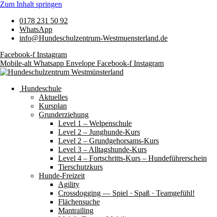
Zum Inhalt springen
0178 231 50 92
WhatsApp
info@Hundeschulzentrum-Westmuensterland.de
Facebook-f
Instagram
Mobile-alt
Whatsapp
Envelope
Facebook-f
Instagram
Hundeschule
Aktuelles
Kursplan
Grunderziehung
Level 1 – Welpenschule
Level 2 – Junghunde-Kurs
Level 2 – Grundgehorsams-Kurs
Level 3 – Alltagshunde-Kurs
Level 4 – Fortschritts-Kurs – Hundeführerschein
Tierschutzkurs
Hunde-Freizeit
Agility
Crossdogging — Spiel · Spaß · Teamgefühl!
Flächensuche
Mantrailing