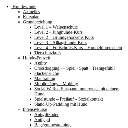
Hundeschule
Aktuelles
Kursplan
Grunderziehung
Level 1 – Welpenschule
Level 2 – Junghunde-Kurs
Level 2 – Grundgehorsams-Kurs
Level 3 – Alltagshunde-Kurs
Level 4 – Fortschritts-Kurs – Hundeführerschein
Tierschutzkurs
Hunde-Freizeit
Agility
Crossdogging — Spiel · Spaß · Teamgefühl!
Flächensuche
Mantrailing
Mobile Dogs – Mobility
Social Walk – Entspannt unterwegs mit deinem
Hund
Spielstunde – Freilauf – Sozialkontakt
Stand-Up-Paddling mit Hund
Intensivkurse
Antigiftköder
Antijagd
Begegnungstraining