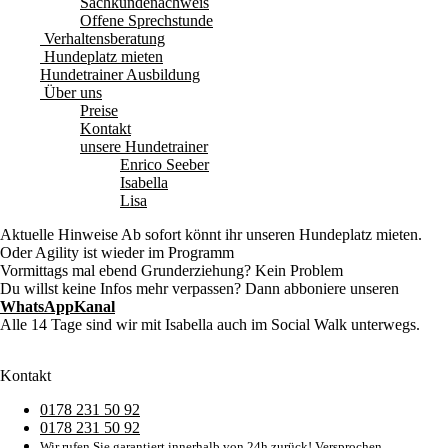
Sachkundenachweis
Offene Sprechstunde
Verhaltensberatung
Hundeplatz mieten
Hundetrainer Ausbildung
Über uns
Preise
Kontakt
unsere Hundetrainer
Enrico Seeber
Isabella
Lisa
Aktuelle Hinweise
Ab sofort könnt ihr unseren Hundeplatz mieten.
Oder Agility ist wieder im Programm
Vormittags mal ebend Grunderziehung? Kein Problem
Du willst keine Infos mehr verpassen? Dann abboniere unseren
WhatsAppKanal
Alle 14 Tage sind wir mit Isabella auch im Social Walk unterwegs.
Kontakt
0178 231 50 92
0178 231 50 92
Wir rufen Sie garantiert innerhalb von 24h zurück! Versprochen.