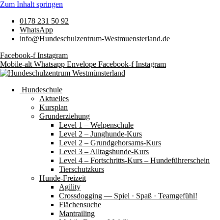
Zum Inhalt springen
0178 231 50 92
WhatsApp
info@Hundeschulzentrum-Westmuensterland.de
Facebook-f
Instagram
Mobile-alt
Whatsapp
Envelope
Facebook-f
Instagram
Hundeschule
Aktuelles
Kursplan
Grunderziehung
Level 1 – Welpenschule
Level 2 – Junghunde-Kurs
Level 2 – Grundgehorsams-Kurs
Level 3 – Alltagshunde-Kurs
Level 4 – Fortschritts-Kurs – Hundeführerschein
Tierschutzkurs
Hunde-Freizeit
Agility
Crossdogging — Spiel · Spaß · Teamgefühl!
Flächensuche
Mantrailing