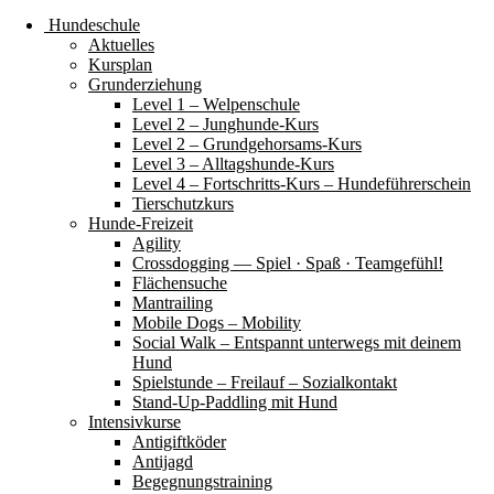
Hundeschule
Aktuelles
Kursplan
Grunderziehung
Level 1 – Welpenschule
Level 2 – Junghunde-Kurs
Level 2 – Grundgehorsams-Kurs
Level 3 – Alltagshunde-Kurs
Level 4 – Fortschritts-Kurs – Hundeführerschein
Tierschutzkurs
Hunde-Freizeit
Agility
Crossdogging — Spiel · Spaß · Teamgefühl!
Flächensuche
Mantrailing
Mobile Dogs – Mobility
Social Walk – Entspannt unterwegs mit deinem
Hund
Spielstunde – Freilauf – Sozialkontakt
Stand-Up-Paddling mit Hund
Intensivkurse
Antigiftköder
Antijagd
Begegnungstraining