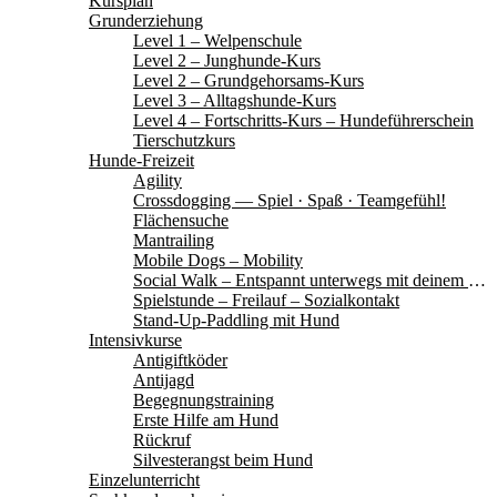
Kursplan
Grunderziehung
Level 1 – Welpenschule
Level 2 – Junghunde-Kurs
Level 2 – Grundgehorsams-Kurs
Level 3 – Alltagshunde-Kurs
Level 4 – Fortschritts-Kurs – Hundeführerschein
Tierschutzkurs
Hunde-Freizeit
Agility
Crossdogging — Spiel · Spaß · Teamgefühl!
Flächensuche
Mantrailing
Mobile Dogs – Mobility
Social Walk – Entspannt unterwegs mit deinem Hund
Spielstunde – Freilauf – Sozialkontakt
Stand-Up-Paddling mit Hund
Intensivkurse
Antigiftköder
Antijagd
Begegnungstraining
Erste Hilfe am Hund
Rückruf
Silvesterangst beim Hund
Einzelunterricht