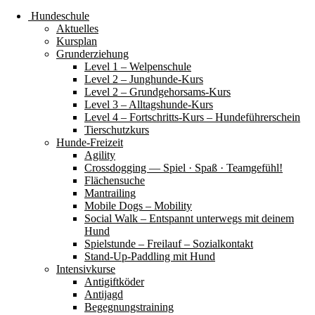
Hundeschule
Aktuelles
Kursplan
Grunderziehung
Level 1 – Welpenschule
Level 2 – Junghunde-Kurs
Level 2 – Grundgehorsams-Kurs
Level 3 – Alltagshunde-Kurs
Level 4 – Fortschritts-Kurs – Hundeführerschein
Tierschutzkurs
Hunde-Freizeit
Agility
Crossdogging — Spiel · Spaß · Teamgefühl!
Flächensuche
Mantrailing
Mobile Dogs – Mobility
Social Walk – Entspannt unterwegs mit deinem
Hund
Spielstunde – Freilauf – Sozialkontakt
Stand-Up-Paddling mit Hund
Intensivkurse
Antigiftköder
Antijagd
Begegnungstraining