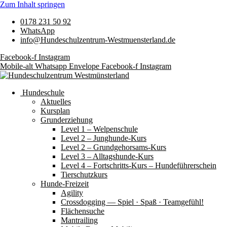
Zum Inhalt springen
0178 231 50 92
WhatsApp
info@Hundeschulzentrum-Westmuensterland.de
Facebook-f
Instagram
Mobile-alt
Whatsapp
Envelope
Facebook-f
Instagram
Hundeschule
Aktuelles
Kursplan
Grunderziehung
Level 1 – Welpenschule
Level 2 – Junghunde-Kurs
Level 2 – Grundgehorsams-Kurs
Level 3 – Alltagshunde-Kurs
Level 4 – Fortschritts-Kurs – Hundeführerschein
Tierschutzkurs
Hunde-Freizeit
Agility
Crossdogging — Spiel · Spaß · Teamgefühl!
Flächensuche
Mantrailing