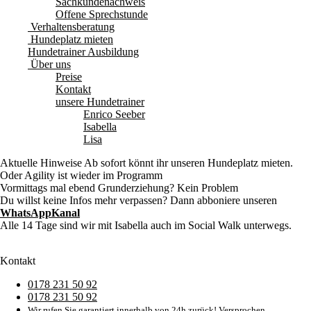
Sachkundenachweis
Offene Sprechstunde
Verhaltensberatung
Hundeplatz mieten
Hundetrainer Ausbildung
Über uns
Preise
Kontakt
unsere Hundetrainer
Enrico Seeber
Isabella
Lisa
Aktuelle Hinweise
Ab sofort könnt ihr unseren Hundeplatz mieten.
Oder Agility ist wieder im Programm
Vormittags mal ebend Grunderziehung? Kein Problem
Du willst keine Infos mehr verpassen? Dann abboniere unseren
WhatsAppKanal
Alle 14 Tage sind wir mit Isabella auch im Social Walk unterwegs.
Kontakt
0178 231 50 92
0178 231 50 92
Wir rufen Sie garantiert innerhalb von 24h zurück! Versprochen.