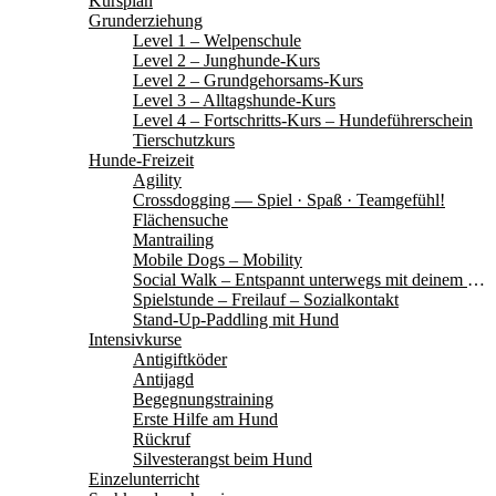
Kursplan
Grunderziehung
Level 1 – Welpenschule
Level 2 – Junghunde-Kurs
Level 2 – Grundgehorsams-Kurs
Level 3 – Alltagshunde-Kurs
Level 4 – Fortschritts-Kurs – Hundeführerschein
Tierschutzkurs
Hunde-Freizeit
Agility
Crossdogging — Spiel · Spaß · Teamgefühl!
Flächensuche
Mantrailing
Mobile Dogs – Mobility
Social Walk – Entspannt unterwegs mit deinem Hund
Spielstunde – Freilauf – Sozialkontakt
Stand-Up-Paddling mit Hund
Intensivkurse
Antigiftköder
Antijagd
Begegnungstraining
Erste Hilfe am Hund
Rückruf
Silvesterangst beim Hund
Einzelunterricht