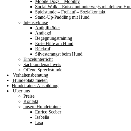
Mobile Dogs – Mobility
Social Walk – Entspannt unterwegs mit deinem Hu
Spielstunde – Freilauf – Sozialkontakt
Stand-Up-Paddling mit Hund
Intensivkurse
Antigiftköder
Antijagd
Begegnungstraining
Erste Hilfe am Hund
Rückruf
Silvesterangst beim Hund
Einzelunterricht
Sachkundenachweis
Offene Sprechstunde
Verhaltensberatung
Hundeplatz mieten
Hundetrainer Ausbildung
Über uns
Preise
Kontakt
unsere Hundetrainer
Enrico Seeber
Isabella
Lisa