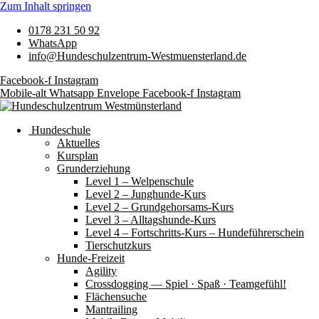
Zum Inhalt springen
0178 231 50 92
WhatsApp
info@Hundeschulzentrum-Westmuensterland.de
Facebook-f
Instagram
Mobile-alt
Whatsapp
Envelope
Facebook-f
Instagram
Hundeschule
Aktuelles
Kursplan
Grunderziehung
Level 1 – Welpenschule
Level 2 – Junghunde-Kurs
Level 2 – Grundgehorsams-Kurs
Level 3 – Alltagshunde-Kurs
Level 4 – Fortschritts-Kurs – Hundeführerschein
Tierschutzkurs
Hunde-Freizeit
Agility
Crossdogging — Spiel · Spaß · Teamgefühl!
Flächensuche
Mantrailing