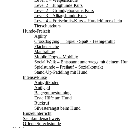
Level 1 – Welpenschule
Level 2 – Junghunde-Kurs
Level 2 – Grundgehorsams-Kurs
Level 3 – Alltagshunde-Kurs
Level 4 – Fortschritts-Kurs – Hundeführerschein
Tierschutzkurs
Hunde-Freizeit
Agility
Crossdogging — Spiel · Spaß · Teamgefühl!
Flächensuche
Mantrailing
Mobile Dogs – Mobility
Social Walk – Entspannt unterwegs mit deinem Hu
Spielstunde – Freilauf – Sozialkontakt
Stand-Up-Paddling mit Hund
Intensivkurse
Antigiftköder
Antijagd
Begegnungstraining
Erste Hilfe am Hund
Rückruf
Silvesterangst beim Hund
Einzelunterricht
Sachkundenachweis
Offene Sprechstunde