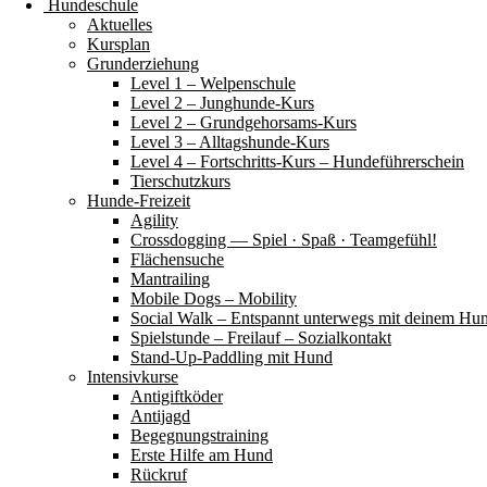
Hundeschule
Aktuelles
Kursplan
Grunderziehung
Level 1 – Welpenschule
Level 2 – Junghunde-Kurs
Level 2 – Grundgehorsams-Kurs
Level 3 – Alltagshunde-Kurs
Level 4 – Fortschritts-Kurs – Hundeführerschein
Tierschutzkurs
Hunde-Freizeit
Agility
Crossdogging — Spiel · Spaß · Teamgefühl!
Flächensuche
Mantrailing
Mobile Dogs – Mobility
Social Walk – Entspannt unterwegs mit deinem Hu
Spielstunde – Freilauf – Sozialkontakt
Stand-Up-Paddling mit Hund
Intensivkurse
Antigiftköder
Antijagd
Begegnungstraining
Erste Hilfe am Hund
Rückruf