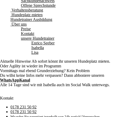
Sachkundenachweis
Offene Sprechstunde
Verhaltensberatung
Hundeplatz mieten
Hundetrainer Ausbildung
Über uns
Preise
Kontakt
unsere Hundetrainer
Enrico Seeber
Isabella
Lisa
Aktuelle Hinweise
Ab sofort könnt ihr unseren Hundeplatz mieten.
Oder Agility ist wieder im Programm
Vormittags mal ebend Grunderziehung? Kein Problem
Du willst keine Infos mehr verpassen? Dann abboniere unseren
WhatsAppKanal
Alle 14 Tage sind wir mit Isabella auch im Social Walk unterwegs.
Kontakt
0178 231 50 92
0178 231 50 92
Wir rufen Sie garantiert innerhalb von 24h zurück! Versprochen.