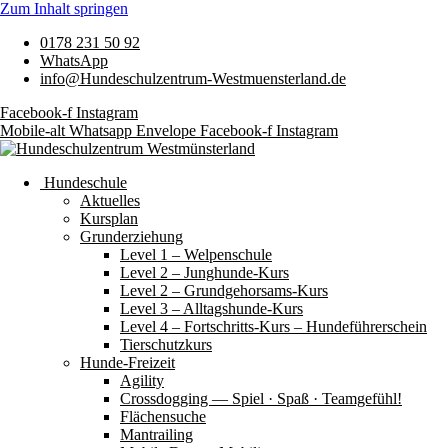
Zum Inhalt springen
0178 231 50 92
WhatsApp
info@Hundeschulzentrum-Westmuensterland.de
Facebook-f
Instagram
Mobile-alt
Whatsapp
Envelope
Facebook-f
Instagram
Hundeschule
Aktuelles
Kursplan
Grunderziehung
Level 1 – Welpenschule
Level 2 – Junghunde-Kurs
Level 2 – Grundgehorsams-Kurs
Level 3 – Alltagshunde-Kurs
Level 4 – Fortschritts-Kurs – Hundeführerschein
Tierschutzkurs
Hunde-Freizeit
Agility
Crossdogging — Spiel · Spaß · Teamgefühl!
Flächensuche
Mantrailing