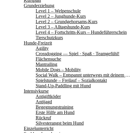
Kursplan
Grunderziehung
Level 1 – Welpenschule
Level 2 – Junghunde-Kurs
Level 2 – Grundgehorsams-Kurs
Level 3 – Alltagshunde-Kurs
Level 4 – Fortschritts-Kurs – Hundeführerschein
Tierschutzkurs
Hunde-Freizeit
Agility
Crossdogging — Spiel · Spaß · Teamgefühl!
Flächensuche
Mantrailing
Mobile Dogs – Mobility
Social Walk – Entspannt unterwegs mit deinem Hund
Spielstunde – Freilauf – Sozialkontakt
Stand-Up-Paddling mit Hund
Intensivkurse
Antigiftköder
Antijagd
Begegnungstraining
Erste Hilfe am Hund
Rückruf
Silvesterangst beim Hund
Einzelunterricht