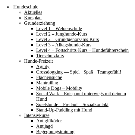
Hundeschule
Aktuelles
Kursplan
Grunderziehung
Level 1 – Welpenschule
Level 2 – Junghunde-Kurs
Level 2 – Grundgehorsams-Kurs
Level 3 – Alltagshunde-Kurs
Level 4 – Fortschritts-Kurs – Hundeführerschein
Tierschutzkurs
Hunde-Freizeit
Agility
Crossdogging — Spiel · Spaß · Teamgefühl!
Flächensuche
Mantrailing
Mobile Dogs – Mobility
Social Walk – Entspannt unterwegs mit deinem
Hund
Spielstunde – Freilauf – Sozialkontakt
Stand-Up-Paddling mit Hund
Intensivkurse
Antigiftköder
Antijagd
Begegnungstraining