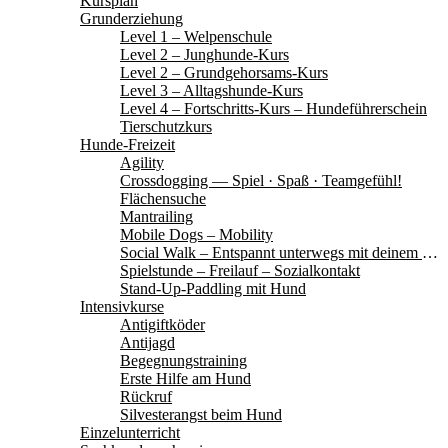
Kursplan
Grunderziehung
Level 1 – Welpenschule
Level 2 – Junghunde-Kurs
Level 2 – Grundgehorsams-Kurs
Level 3 – Alltagshunde-Kurs
Level 4 – Fortschritts-Kurs – Hundeführerschein
Tierschutzkurs
Hunde-Freizeit
Agility
Crossdogging — Spiel · Spaß · Teamgefühl!
Flächensuche
Mantrailing
Mobile Dogs – Mobility
Social Walk – Entspannt unterwegs mit deinem Hund
Spielstunde – Freilauf – Sozialkontakt
Stand-Up-Paddling mit Hund
Intensivkurse
Antigiftköder
Antijagd
Begegnungstraining
Erste Hilfe am Hund
Rückruf
Silvesterangst beim Hund
Einzelunterricht