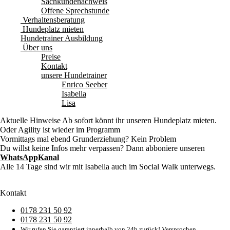
Sachkundenachweis
Offene Sprechstunde
Verhaltensberatung
Hundeplatz mieten
Hundetrainer Ausbildung
Über uns
Preise
Kontakt
unsere Hundetrainer
Enrico Seeber
Isabella
Lisa
Aktuelle Hinweise
Ab sofort könnt ihr unseren Hundeplatz mieten.
Oder Agility ist wieder im Programm
Vormittags mal ebend Grunderziehung? Kein Problem
Du willst keine Infos mehr verpassen? Dann abboniere unseren
WhatsAppKanal
Alle 14 Tage sind wir mit Isabella auch im Social Walk unterwegs.
Kontakt
0178 231 50 92
0178 231 50 92
Wir rufen Sie garantiert innerhalb von 24h zurück! Versprochen.