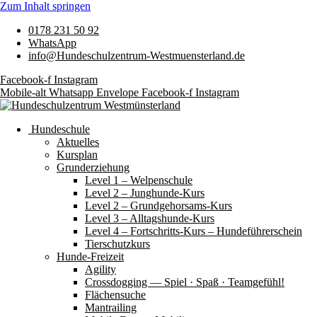
Zum Inhalt springen
0178 231 50 92
WhatsApp
info@Hundeschulzentrum-Westmuensterland.de
Facebook-f
Instagram
Mobile-alt
Whatsapp
Envelope
Facebook-f
Instagram
Hundeschule
Aktuelles
Kursplan
Grunderziehung
Level 1 – Welpenschule
Level 2 – Junghunde-Kurs
Level 2 – Grundgehorsams-Kurs
Level 3 – Alltagshunde-Kurs
Level 4 – Fortschritts-Kurs – Hundeführerschein
Tierschutzkurs
Hunde-Freizeit
Agility
Crossdogging — Spiel · Spaß · Teamgefühl!
Flächensuche
Mantrailing