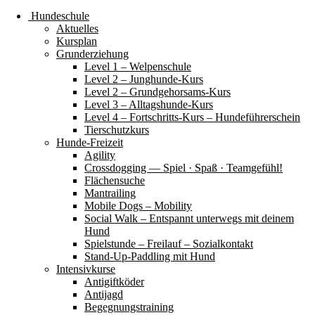
Hundeschule
Aktuelles
Kursplan
Grunderziehung
Level 1 – Welpenschule
Level 2 – Junghunde-Kurs
Level 2 – Grundgehorsams-Kurs
Level 3 – Alltagshunde-Kurs
Level 4 – Fortschritts-Kurs – Hundeführerschein
Tierschutzkurs
Hunde-Freizeit
Agility
Crossdogging — Spiel · Spaß · Teamgefühl!
Flächensuche
Mantrailing
Mobile Dogs – Mobility
Social Walk – Entspannt unterwegs mit deinem
Hund
Spielstunde – Freilauf – Sozialkontakt
Stand-Up-Paddling mit Hund
Intensivkurse
Antigiftköder
Antijagd
Begegnungstraining