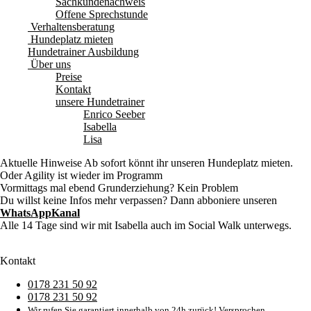
Sachkundenachweis
Offene Sprechstunde
Verhaltensberatung
Hundeplatz mieten
Hundetrainer Ausbildung
Über uns
Preise
Kontakt
unsere Hundetrainer
Enrico Seeber
Isabella
Lisa
Aktuelle Hinweise
Ab sofort könnt ihr unseren Hundeplatz mieten.
Oder Agility ist wieder im Programm
Vormittags mal ebend Grunderziehung? Kein Problem
Du willst keine Infos mehr verpassen? Dann abboniere unseren
WhatsAppKanal
Alle 14 Tage sind wir mit Isabella auch im Social Walk unterwegs.
Kontakt
0178 231 50 92
0178 231 50 92
Wir rufen Sie garantiert innerhalb von 24h zurück! Versprochen.