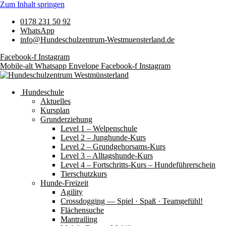
Zum Inhalt springen
0178 231 50 92
WhatsApp
info@Hundeschulzentrum-Westmuensterland.de
Facebook-f
Instagram
Mobile-alt
Whatsapp
Envelope
Facebook-f
Instagram
Hundeschule
Aktuelles
Kursplan
Grunderziehung
Level 1 – Welpenschule
Level 2 – Junghunde-Kurs
Level 2 – Grundgehorsams-Kurs
Level 3 – Alltagshunde-Kurs
Level 4 – Fortschritts-Kurs – Hundeführerschein
Tierschutzkurs
Hunde-Freizeit
Agility
Crossdogging — Spiel · Spaß · Teamgefühl!
Flächensuche
Mantrailing