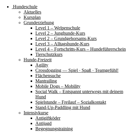
Hundeschule
Aktuelles
Kursplan
Grunderziehung
Level 1 – Welpenschule
Level 2 – Junghunde-Kurs
Level 2 – Grundgehorsams-Kurs
Level 3 – Alltagshunde-Kurs
Level 4 – Fortschritts-Kurs – Hundeführerschein
Tierschutzkurs
Hunde-Freizeit
Agility
Crossdogging — Spiel · Spaß · Teamgefühl!
Flächensuche
Mantrailing
Mobile Dogs – Mobility
Social Walk – Entspannt unterwegs mit deinem
Hund
Spielstunde – Freilauf – Sozialkontakt
Stand-Up-Paddling mit Hund
Intensivkurse
Antigiftköder
Antijagd
Begegnungstraining