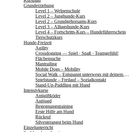
Kursplan
Grunderziehung
Level 1 – Welpenschule
Level 2 – Junghunde-Kurs
Level 2 – Grundgehorsams-Kurs
Level 3 – Alltagshunde-Kurs
Level 4 – Fortschritts-Kurs – Hundeführerschein
Tierschutzkurs
Hunde-Freizeit
Agility
Crossdogging — Spiel · Spaß · Teamgefühl!
Flächensuche
Mantrailing
Mobile Dogs – Mobility
Social Walk – Entspannt unterwegs mit deinem Hund
Spielstunde – Freilauf – Sozialkontakt
Stand-Up-Paddling mit Hund
Intensivkurse
Antigiftköder
Antijagd
Begegnungstraining
Erste Hilfe am Hund
Rückruf
Silvesterangst beim Hund
Einzelunterricht