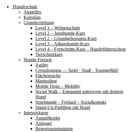
Hundeschule
Aktuelles
Kursplan
Grunderziehung
Level 1 – Welpenschule
Level 2 – Junghunde-Kurs
Level 2 – Grundgehorsams-Kurs
Level 3 – Alltagshunde-Kurs
Level 4 – Fortschritts-Kurs – Hundeführerschein
Tierschutzkurs
Hunde-Freizeit
Agility
Crossdogging — Spiel · Spaß · Teamgefühl!
Flächensuche
Mantrailing
Mobile Dogs – Mobility
Social Walk – Entspannt unterwegs mit deinem
Hund
Spielstunde – Freilauf – Sozialkontakt
Stand-Up-Paddling mit Hund
Intensivkurse
Antigiftköder
Antijagd
Begegnungstraining