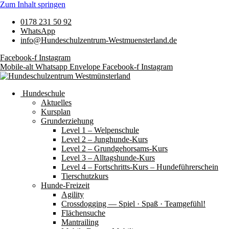
Zum Inhalt springen
0178 231 50 92
WhatsApp
info@Hundeschulzentrum-Westmuensterland.de
Facebook-f
Instagram
Mobile-alt
Whatsapp
Envelope
Facebook-f
Instagram
Hundeschule
Aktuelles
Kursplan
Grunderziehung
Level 1 – Welpenschule
Level 2 – Junghunde-Kurs
Level 2 – Grundgehorsams-Kurs
Level 3 – Alltagshunde-Kurs
Level 4 – Fortschritts-Kurs – Hundeführerschein
Tierschutzkurs
Hunde-Freizeit
Agility
Crossdogging — Spiel · Spaß · Teamgefühl!
Flächensuche
Mantrailing