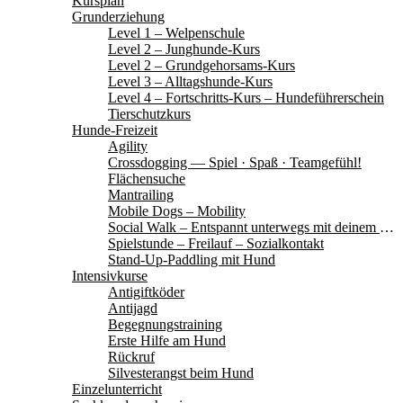
Kursplan
Grunderziehung
Level 1 – Welpenschule
Level 2 – Junghunde-Kurs
Level 2 – Grundgehorsams-Kurs
Level 3 – Alltagshunde-Kurs
Level 4 – Fortschritts-Kurs – Hundeführerschein
Tierschutzkurs
Hunde-Freizeit
Agility
Crossdogging — Spiel · Spaß · Teamgefühl!
Flächensuche
Mantrailing
Mobile Dogs – Mobility
Social Walk – Entspannt unterwegs mit deinem Hund
Spielstunde – Freilauf – Sozialkontakt
Stand-Up-Paddling mit Hund
Intensivkurse
Antigiftköder
Antijagd
Begegnungstraining
Erste Hilfe am Hund
Rückruf
Silvesterangst beim Hund
Einzelunterricht