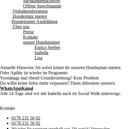
Sachkundenachweis
Offene Sprechstunde
Verhaltensberatung
Hundeplatz mieten
Hundetrainer Ausbildung
Über uns
Preise
Kontakt
unsere Hundetrainer
Enrico Seeber
Isabella
Lisa
Aktuelle Hinweise
Ab sofort könnt ihr unseren Hundeplatz mieten.
Oder Agility ist wieder im Programm
Vormittags mal ebend Grunderziehung? Kein Problem
Du willst keine Infos mehr verpassen? Dann abboniere unseren
WhatsAppKanal
Alle 14 Tage sind wir mit Isabella auch im Social Walk unterwegs.
Kontakt
0178 231 50 92
0178 231 50 92
Wir rufen Sie garantiert innerhalb von 24h zurück! Versprochen.