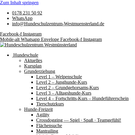
Zum Inhalt springen
0178 231 50 92
WhatsApp
info@Hundeschulzentrum-Westmuensterland.de
Facebook-f
Instagram
Mobile-alt
Whatsapp
Envelope
Facebook-f
Instagram
Hundeschule
Aktuelles
Kursplan
Grunderziehung
Level 1 – Welpenschule
Level 2 – Junghunde-Kurs
Level 2 – Grundgehorsams-Kurs
Level 3 – Alltagshunde-Kurs
Level 4 – Fortschritts-Kurs – Hundeführerschein
Tierschutzkurs
Hunde-Freizeit
Agility
Crossdogging — Spiel · Spaß · Teamgefühl!
Flächensuche
Mantrailing