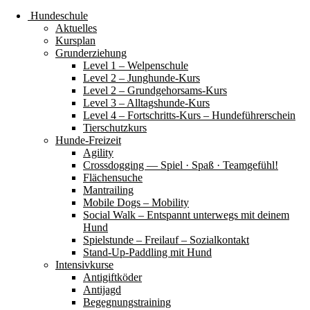
Hundeschule
Aktuelles
Kursplan
Grunderziehung
Level 1 – Welpenschule
Level 2 – Junghunde-Kurs
Level 2 – Grundgehorsams-Kurs
Level 3 – Alltagshunde-Kurs
Level 4 – Fortschritts-Kurs – Hundeführerschein
Tierschutzkurs
Hunde-Freizeit
Agility
Crossdogging — Spiel · Spaß · Teamgefühl!
Flächensuche
Mantrailing
Mobile Dogs – Mobility
Social Walk – Entspannt unterwegs mit deinem
Hund
Spielstunde – Freilauf – Sozialkontakt
Stand-Up-Paddling mit Hund
Intensivkurse
Antigiftköder
Antijagd
Begegnungstraining