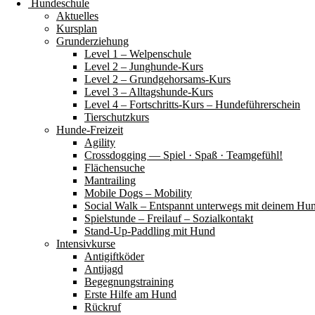
Hundeschule
Aktuelles
Kursplan
Grunderziehung
Level 1 – Welpenschule
Level 2 – Junghunde-Kurs
Level 2 – Grundgehorsams-Kurs
Level 3 – Alltagshunde-Kurs
Level 4 – Fortschritts-Kurs – Hundeführerschein
Tierschutzkurs
Hunde-Freizeit
Agility
Crossdogging — Spiel · Spaß · Teamgefühl!
Flächensuche
Mantrailing
Mobile Dogs – Mobility
Social Walk – Entspannt unterwegs mit deinem Hu
Spielstunde – Freilauf – Sozialkontakt
Stand-Up-Paddling mit Hund
Intensivkurse
Antigiftköder
Antijagd
Begegnungstraining
Erste Hilfe am Hund
Rückruf