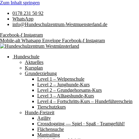
Zum Inhalt springen
0178 231 50 92
WhatsApp
info@Hundeschulzentrum-Westmuensterland.de
Facebook-f
Instagram
Mobile-alt
Whatsapp
Envelope
Facebook-f
Instagram
Hundeschule
Aktuelles
Kursplan
Grunderziehung
Level 1 – Welpenschule
Level 2 – Junghunde-Kurs
Level 2 – Grundgehorsams-Kurs
Level 3 – Alltagshunde-Kurs
Level 4 – Fortschritts-Kurs – Hundeführerschein
Tierschutzkurs
Hunde-Freizeit
Agility
Crossdogging — Spiel · Spaß · Teamgefühl!
Flächensuche
Mantrailing