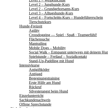
Level 1 – Welpenschule
Level 2 – Junghunde-Kurs
Level 2 – Grundgehorsams-Kurs
Level 3 – Alltagshunde-Kurs
Level 4 – Fortschritts-Kurs – Hundeführerschein
Tierschutzkurs
Hunde-Freizeit
Agility
Crossdogging — Spiel · Spaß · Teamgefühl!
Flächensuche
Mantrailing
Mobile Dogs – Mobility
Social Walk – Entspannt unterwegs mit deinem Hu
Spielstunde – Freilauf – Sozialkontakt
Stand-Up-Paddling mit Hund
Intensivkurse
Antigiftköder
Antijagd
Begegnungstraining
Erste Hilfe am Hund
Rückruf
Silvesterangst beim Hund
Einzelunterricht
Sachkundenachweis
Offene Sprechstunde