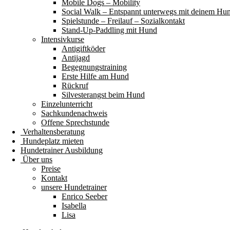
Mobile Dogs – Mobility
Social Walk – Entspannt unterwegs mit deinem Hu
Spielstunde – Freilauf – Sozialkontakt
Stand-Up-Paddling mit Hund
Intensivkurse
Antigiftköder
Antijagd
Begegnungstraining
Erste Hilfe am Hund
Rückruf
Silvesterangst beim Hund
Einzelunterricht
Sachkundenachweis
Offene Sprechstunde
Verhaltensberatung
Hundeplatz mieten
Hundetrainer Ausbildung
Über uns
Preise
Kontakt
unsere Hundetrainer
Enrico Seeber
Isabella
Lisa