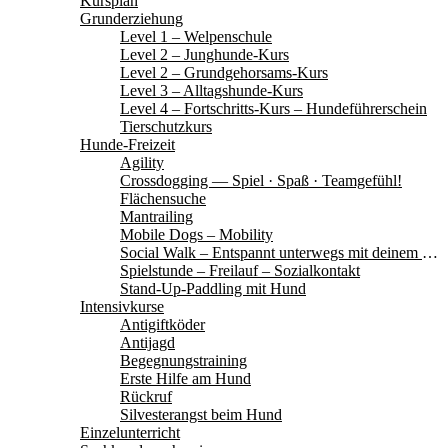
Kursplan
Grunderziehung
Level 1 – Welpenschule
Level 2 – Junghunde-Kurs
Level 2 – Grundgehorsams-Kurs
Level 3 – Alltagshunde-Kurs
Level 4 – Fortschritts-Kurs – Hundeführerschein
Tierschutzkurs
Hunde-Freizeit
Agility
Crossdogging — Spiel · Spaß · Teamgefühl!
Flächensuche
Mantrailing
Mobile Dogs – Mobility
Social Walk – Entspannt unterwegs mit deinem Hund
Spielstunde – Freilauf – Sozialkontakt
Stand-Up-Paddling mit Hund
Intensivkurse
Antigiftköder
Antijagd
Begegnungstraining
Erste Hilfe am Hund
Rückruf
Silvesterangst beim Hund
Einzelunterricht