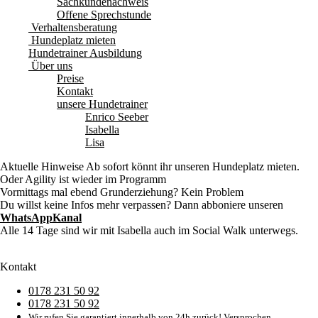
Sachkundenachweis
Offene Sprechstunde
Verhaltensberatung
Hundeplatz mieten
Hundetrainer Ausbildung
Über uns
Preise
Kontakt
unsere Hundetrainer
Enrico Seeber
Isabella
Lisa
Aktuelle Hinweise
Ab sofort könnt ihr unseren Hundeplatz mieten.
Oder Agility ist wieder im Programm
Vormittags mal ebend Grunderziehung? Kein Problem
Du willst keine Infos mehr verpassen? Dann abboniere unseren
WhatsAppKanal
Alle 14 Tage sind wir mit Isabella auch im Social Walk unterwegs.
Kontakt
0178 231 50 92
0178 231 50 92
Wir rufen Sie garantiert innerhalb von 24h zurück! Versprochen.