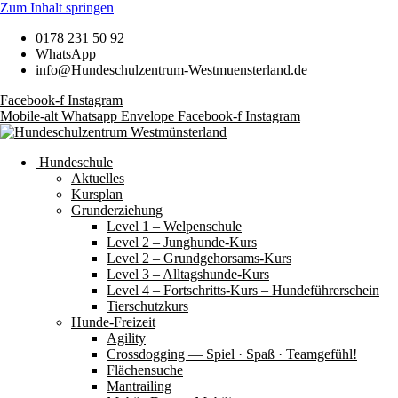
Zum Inhalt springen
0178 231 50 92
WhatsApp
info@Hundeschulzentrum-Westmuensterland.de
Facebook-f
Instagram
Mobile-alt
Whatsapp
Envelope
Facebook-f
Instagram
Hundeschule
Aktuelles
Kursplan
Grunderziehung
Level 1 – Welpenschule
Level 2 – Junghunde-Kurs
Level 2 – Grundgehorsams-Kurs
Level 3 – Alltagshunde-Kurs
Level 4 – Fortschritts-Kurs – Hundeführerschein
Tierschutzkurs
Hunde-Freizeit
Agility
Crossdogging — Spiel · Spaß · Teamgefühl!
Flächensuche
Mantrailing