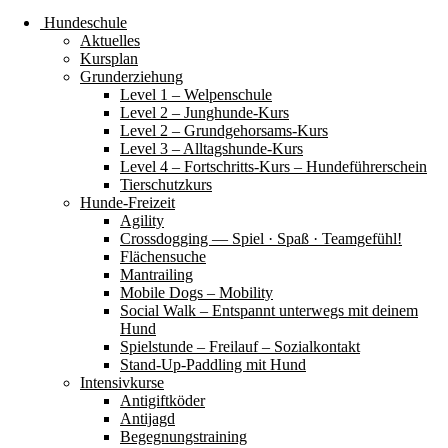
Hundeschule
Aktuelles
Kursplan
Grunderziehung
Level 1 – Welpenschule
Level 2 – Junghunde-Kurs
Level 2 – Grundgehorsams-Kurs
Level 3 – Alltagshunde-Kurs
Level 4 – Fortschritts-Kurs – Hundeführerschein
Tierschutzkurs
Hunde-Freizeit
Agility
Crossdogging — Spiel · Spaß · Teamgefühl!
Flächensuche
Mantrailing
Mobile Dogs – Mobility
Social Walk – Entspannt unterwegs mit deinem
Hund
Spielstunde – Freilauf – Sozialkontakt
Stand-Up-Paddling mit Hund
Intensivkurse
Antigiftköder
Antijagd
Begegnungstraining