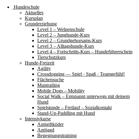
Hundeschule
Aktuelles
Kursplan
Grunderziehung
Level 1 – Welpenschule
Level 2 – Junghunde-Kurs
Level 2 – Grundgehorsams-Kurs
Level 3 – Alltagshunde-Kurs
Level 4 – Fortschritts-Kurs – Hundeführerschein
Tierschutzkurs
Hunde-Freizeit
Agility
Crossdogging — Spiel · Spaß · Teamgefühl!
Flächensuche
Mantrailing
Mobile Dogs – Mobility
Social Walk – Entspannt unterwegs mit deinem
Hund
Spielstunde – Freilauf – Sozialkontakt
Stand-Up-Paddling mit Hund
Intensivkurse
Antigiftköder
Antijagd
Begegnungstraining