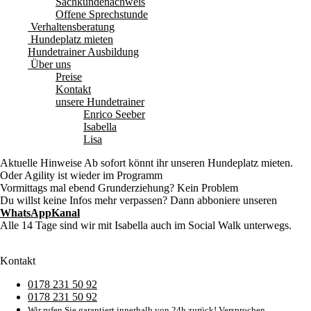
Sachkundenachweis
Offene Sprechstunde
Verhaltensberatung
Hundeplatz mieten
Hundetrainer Ausbildung
Über uns
Preise
Kontakt
unsere Hundetrainer
Enrico Seeber
Isabella
Lisa
Aktuelle Hinweise
Ab sofort könnt ihr unseren Hundeplatz mieten.
Oder Agility ist wieder im Programm
Vormittags mal ebend Grunderziehung? Kein Problem
Du willst keine Infos mehr verpassen? Dann abboniere unseren
WhatsAppKanal
Alle 14 Tage sind wir mit Isabella auch im Social Walk unterwegs.
Kontakt
0178 231 50 92
0178 231 50 92
Wir rufen Sie garantiert innerhalb von 24h zurück! Versprochen.