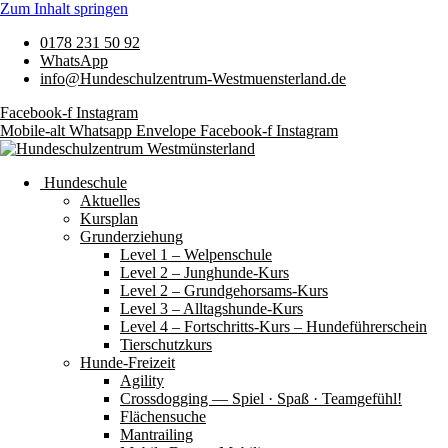
Zum Inhalt springen
0178 231 50 92
WhatsApp
info@Hundeschulzentrum-Westmuensterland.de
Facebook-f
Instagram
Mobile-alt
Whatsapp
Envelope
Facebook-f
Instagram
Hundeschule
Aktuelles
Kursplan
Grunderziehung
Level 1 – Welpenschule
Level 2 – Junghunde-Kurs
Level 2 – Grundgehorsams-Kurs
Level 3 – Alltagshunde-Kurs
Level 4 – Fortschritts-Kurs – Hundeführerschein
Tierschutzkurs
Hunde-Freizeit
Agility
Crossdogging — Spiel · Spaß · Teamgefühl!
Flächensuche
Mantrailing