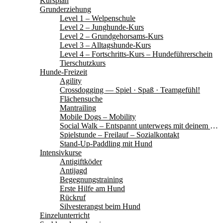
Kursplan
Grunderziehung
Level 1 – Welpenschule
Level 2 – Junghunde-Kurs
Level 2 – Grundgehorsams-Kurs
Level 3 – Alltagshunde-Kurs
Level 4 – Fortschritts-Kurs – Hundeführerschein
Tierschutzkurs
Hunde-Freizeit
Agility
Crossdogging — Spiel · Spaß · Teamgefühl!
Flächensuche
Mantrailing
Mobile Dogs – Mobility
Social Walk – Entspannt unterwegs mit deinem Hund
Spielstunde – Freilauf – Sozialkontakt
Stand-Up-Paddling mit Hund
Intensivkurse
Antigiftköder
Antijagd
Begegnungstraining
Erste Hilfe am Hund
Rückruf
Silvesterangst beim Hund
Einzelunterricht