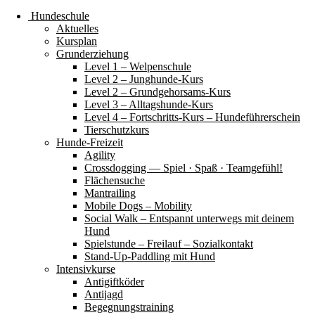
Hundeschule
Aktuelles
Kursplan
Grunderziehung
Level 1 – Welpenschule
Level 2 – Junghunde-Kurs
Level 2 – Grundgehorsams-Kurs
Level 3 – Alltagshunde-Kurs
Level 4 – Fortschritts-Kurs – Hundeführerschein
Tierschutzkurs
Hunde-Freizeit
Agility
Crossdogging — Spiel · Spaß · Teamgefühl!
Flächensuche
Mantrailing
Mobile Dogs – Mobility
Social Walk – Entspannt unterwegs mit deinem
Hund
Spielstunde – Freilauf – Sozialkontakt
Stand-Up-Paddling mit Hund
Intensivkurse
Antigiftköder
Antijagd
Begegnungstraining