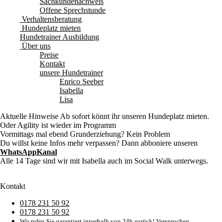
Sachkundenachweis
Offene Sprechstunde
Verhaltensberatung
Hundeplatz mieten
Hundetrainer Ausbildung
Über uns
Preise
Kontakt
unsere Hundetrainer
Enrico Seeber
Isabella
Lisa
Aktuelle Hinweise
Ab sofort könnt ihr unseren Hundeplatz mieten.
Oder Agility ist wieder im Programm
Vormittags mal ebend Grunderziehung? Kein Problem
Du willst keine Infos mehr verpassen? Dann abboniere unseren
WhatsAppKanal
Alle 14 Tage sind wir mit Isabella auch im Social Walk unterwegs.
Kontakt
0178 231 50 92
0178 231 50 92
Wir rufen Sie garantiert innerhalb von 24h zurück! Versprochen.