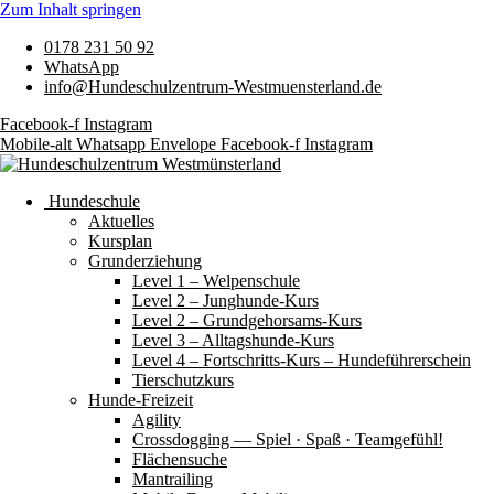
Zum Inhalt springen
0178 231 50 92
WhatsApp
info@Hundeschulzentrum-Westmuensterland.de
Facebook-f
Instagram
Mobile-alt
Whatsapp
Envelope
Facebook-f
Instagram
Hundeschule
Aktuelles
Kursplan
Grunderziehung
Level 1 – Welpenschule
Level 2 – Junghunde-Kurs
Level 2 – Grundgehorsams-Kurs
Level 3 – Alltagshunde-Kurs
Level 4 – Fortschritts-Kurs – Hundeführerschein
Tierschutzkurs
Hunde-Freizeit
Agility
Crossdogging — Spiel · Spaß · Teamgefühl!
Flächensuche
Mantrailing