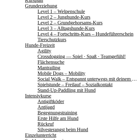
Kursplan
Grunderziehung
Level 1 – Welpenschule
Level 2 – Junghunde-Kurs
Level 2 – Grundgehorsams-Kurs
Level 3 – Alltagshunde-Kurs
Level 4 – Fortschritts-Kurs – Hundeführerschein
Tierschutzkurs
Hunde-Freizeit
Agility
Crossdogging — Spiel · Spaß · Teamgefühl!
Flächensuche
Mantrailing
Mobile Dogs – Mobility
Social Walk – Entspannt unterwegs mit deinem Hund
Spielstunde – Freilauf – Sozialkontakt
Stand-Up-Paddling mit Hund
Intensivkurse
Antigiftköder
Antijagd
Begegnungstraining
Erste Hilfe am Hund
Rückruf
Silvesterangst beim Hund
Einzelunterricht