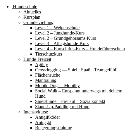
Hundeschule
Aktuelles
Kursplan
Grunderziehung
Level 1 – Welpenschule
Level 2 – Junghunde-Kurs
Level 2 – Grundgehorsams-Kurs
Level 3 – Alltagshunde-Kurs
Level 4 – Fortschritts-Kurs – Hundeführerschein
Tierschutzkurs
Hunde-Freizeit
Agility
Crossdogging — Spiel · Spaß · Teamgefühl!
Flächensuche
Mantrailing
Mobile Dogs – Mobility
Social Walk – Entspannt unterwegs mit deinem
Hund
Spielstunde – Freilauf – Sozialkontakt
Stand-Up-Paddling mit Hund
Intensivkurse
Antigiftköder
Antijagd
Begegnungstraining