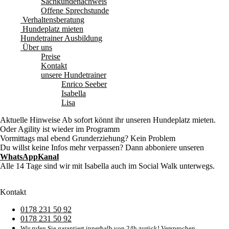
Sachkundenachweis
Offene Sprechstunde
Verhaltensberatung
Hundeplatz mieten
Hundetrainer Ausbildung
Über uns
Preise
Kontakt
unsere Hundetrainer
Enrico Seeber
Isabella
Lisa
Aktuelle Hinweise
Ab sofort könnt ihr unseren Hundeplatz mieten.
Oder Agility ist wieder im Programm
Vormittags mal ebend Grunderziehung? Kein Problem
Du willst keine Infos mehr verpassen? Dann abboniere unseren
WhatsAppKanal
Alle 14 Tage sind wir mit Isabella auch im Social Walk unterwegs.
Kontakt
0178 231 50 92
0178 231 50 92
Wir rufen Sie garantiert innerhalb von 24h zurück! Versprochen.