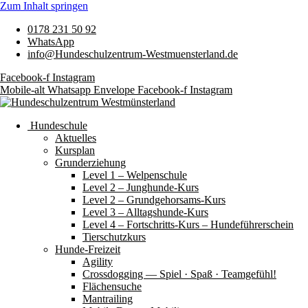
Zum Inhalt springen
0178 231 50 92
WhatsApp
info@Hundeschulzentrum-Westmuensterland.de
Facebook-f
Instagram
Mobile-alt
Whatsapp
Envelope
Facebook-f
Instagram
Hundeschule
Aktuelles
Kursplan
Grunderziehung
Level 1 – Welpenschule
Level 2 – Junghunde-Kurs
Level 2 – Grundgehorsams-Kurs
Level 3 – Alltagshunde-Kurs
Level 4 – Fortschritts-Kurs – Hundeführerschein
Tierschutzkurs
Hunde-Freizeit
Agility
Crossdogging — Spiel · Spaß · Teamgefühl!
Flächensuche
Mantrailing