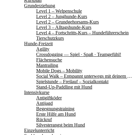
Kursplan
Grunderziehung
Level 1 – Welpenschule
Level 2 – Junghunde-Kurs
Level 2 – Grundgehorsams-Kurs
Level 3 – Alltagshunde-Kurs
Level 4 – Fortschritts-Kurs – Hundeführerschein
Tierschutzkurs
Hunde-Freizeit
Agility
Crossdogging — Spiel · Spaß · Teamgefühl!
Flächensuche
Mantrailing
Mobile Dogs – Mobility
Social Walk – Entspannt unterwegs mit deinem Hund
Spielstunde – Freilauf – Sozialkontakt
Stand-Up-Paddling mit Hund
Intensivkurse
Antigiftköder
Antijagd
Begegnungstraining
Erste Hilfe am Hund
Rückruf
Silvesterangst beim Hund
Einzelunterricht