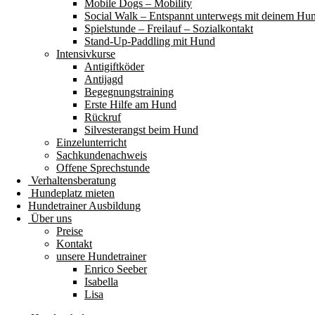
Mobile Dogs – Mobility
Social Walk – Entspannt unterwegs mit deinem Hu
Spielstunde – Freilauf – Sozialkontakt
Stand-Up-Paddling mit Hund
Intensivkurse
Antigiftköder
Antijagd
Begegnungstraining
Erste Hilfe am Hund
Rückruf
Silvesterangst beim Hund
Einzelunterricht
Sachkundenachweis
Offene Sprechstunde
Verhaltensberatung
Hundeplatz mieten
Hundetrainer Ausbildung
Über uns
Preise
Kontakt
unsere Hundetrainer
Enrico Seeber
Isabella
Lisa