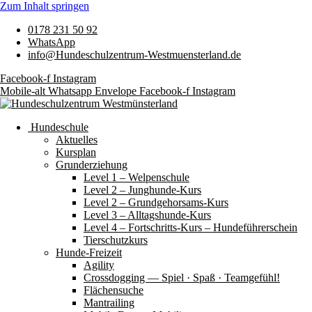
Zum Inhalt springen
0178 231 50 92
WhatsApp
info@Hundeschulzentrum-Westmuensterland.de
Facebook-f
Instagram
Mobile-alt
Whatsapp
Envelope
Facebook-f
Instagram
Hundeschule
Aktuelles
Kursplan
Grunderziehung
Level 1 – Welpenschule
Level 2 – Junghunde-Kurs
Level 2 – Grundgehorsams-Kurs
Level 3 – Alltagshunde-Kurs
Level 4 – Fortschritts-Kurs – Hundeführerschein
Tierschutzkurs
Hunde-Freizeit
Agility
Crossdogging — Spiel · Spaß · Teamgefühl!
Flächensuche
Mantrailing