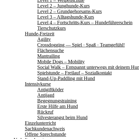
Level 1 – Welpenschule
Level 2 – Junghunde-Kurs
Level 2 – Grundgehorsams-Kurs
Level 3 – Alltagshunde-Kurs
Level 4 – Fortschritts-Kurs – Hundeführerschein
Tierschutzkurs
Hunde-Freizeit
Agility
Crossdogging — Spiel · Spaß · Teamgefühl!
Flächensuche
Mantrailing
Mobile Dogs – Mobility
Social Walk – Entspannt unterwegs mit deinem Hu
Spielstunde – Freilauf – Sozialkontakt
Stand-Up-Paddling mit Hund
Intensivkurse
Antigiftköder
Antijagd
Begegnungstraining
Erste Hilfe am Hund
Rückruf
Silvesterangst beim Hund
Einzelunterricht
Sachkundenachweis
Offene Sprechstunde