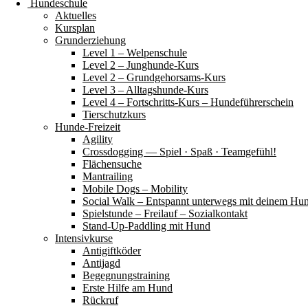
Hundeschule
Aktuelles
Kursplan
Grunderziehung
Level 1 – Welpenschule
Level 2 – Junghunde-Kurs
Level 2 – Grundgehorsams-Kurs
Level 3 – Alltagshunde-Kurs
Level 4 – Fortschritts-Kurs – Hundeführerschein
Tierschutzkurs
Hunde-Freizeit
Agility
Crossdogging — Spiel · Spaß · Teamgefühl!
Flächensuche
Mantrailing
Mobile Dogs – Mobility
Social Walk – Entspannt unterwegs mit deinem Hu
Spielstunde – Freilauf – Sozialkontakt
Stand-Up-Paddling mit Hund
Intensivkurse
Antigiftköder
Antijagd
Begegnungstraining
Erste Hilfe am Hund
Rückruf