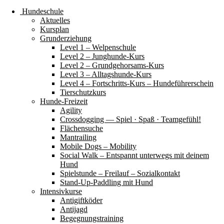
Hundeschule
Aktuelles
Kursplan
Grunderziehung
Level 1 – Welpenschule
Level 2 – Junghunde-Kurs
Level 2 – Grundgehorsams-Kurs
Level 3 – Alltagshunde-Kurs
Level 4 – Fortschritts-Kurs – Hundeführerschein
Tierschutzkurs
Hunde-Freizeit
Agility
Crossdogging — Spiel · Spaß · Teamgefühl!
Flächensuche
Mantrailing
Mobile Dogs – Mobility
Social Walk – Entspannt unterwegs mit deinem
Hund
Spielstunde – Freilauf – Sozialkontakt
Stand-Up-Paddling mit Hund
Intensivkurse
Antigiftköder
Antijagd
Begegnungstraining