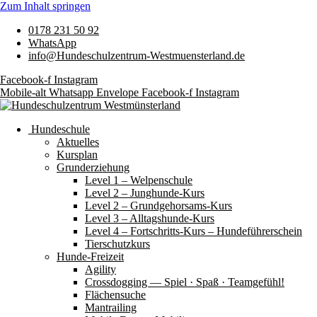
Zum Inhalt springen
0178 231 50 92
WhatsApp
info@Hundeschulzentrum-Westmuensterland.de
Facebook-f
Instagram
Mobile-alt
Whatsapp
Envelope
Facebook-f
Instagram
Hundeschule
Aktuelles
Kursplan
Grunderziehung
Level 1 – Welpenschule
Level 2 – Junghunde-Kurs
Level 2 – Grundgehorsams-Kurs
Level 3 – Alltagshunde-Kurs
Level 4 – Fortschritts-Kurs – Hundeführerschein
Tierschutzkurs
Hunde-Freizeit
Agility
Crossdogging — Spiel · Spaß · Teamgefühl!
Flächensuche
Mantrailing