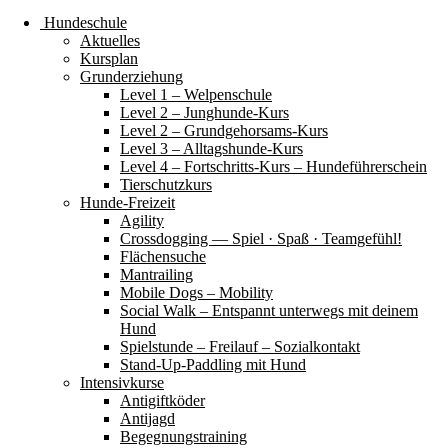
Hundeschule
Aktuelles
Kursplan
Grunderziehung
Level 1 – Welpenschule
Level 2 – Junghunde-Kurs
Level 2 – Grundgehorsams-Kurs
Level 3 – Alltagshunde-Kurs
Level 4 – Fortschritts-Kurs – Hundeführerschein
Tierschutzkurs
Hunde-Freizeit
Agility
Crossdogging — Spiel · Spaß · Teamgefühl!
Flächensuche
Mantrailing
Mobile Dogs – Mobility
Social Walk – Entspannt unterwegs mit deinem
Hund
Spielstunde – Freilauf – Sozialkontakt
Stand-Up-Paddling mit Hund
Intensivkurse
Antigiftköder
Antijagd
Begegnungstraining