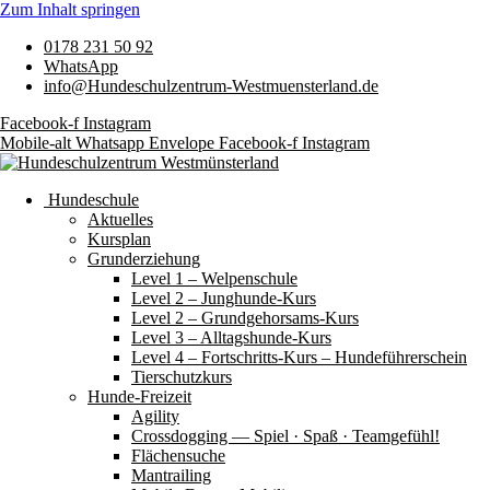
Zum Inhalt springen
0178 231 50 92
WhatsApp
info@Hundeschulzentrum-Westmuensterland.de
Facebook-f
Instagram
Mobile-alt
Whatsapp
Envelope
Facebook-f
Instagram
Hundeschule
Aktuelles
Kursplan
Grunderziehung
Level 1 – Welpenschule
Level 2 – Junghunde-Kurs
Level 2 – Grundgehorsams-Kurs
Level 3 – Alltagshunde-Kurs
Level 4 – Fortschritts-Kurs – Hundeführerschein
Tierschutzkurs
Hunde-Freizeit
Agility
Crossdogging — Spiel · Spaß · Teamgefühl!
Flächensuche
Mantrailing