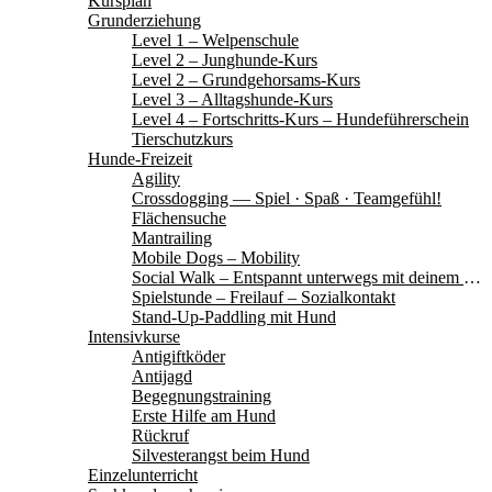
Kursplan
Grunderziehung
Level 1 – Welpenschule
Level 2 – Junghunde-Kurs
Level 2 – Grundgehorsams-Kurs
Level 3 – Alltagshunde-Kurs
Level 4 – Fortschritts-Kurs – Hundeführerschein
Tierschutzkurs
Hunde-Freizeit
Agility
Crossdogging — Spiel · Spaß · Teamgefühl!
Flächensuche
Mantrailing
Mobile Dogs – Mobility
Social Walk – Entspannt unterwegs mit deinem Hund
Spielstunde – Freilauf – Sozialkontakt
Stand-Up-Paddling mit Hund
Intensivkurse
Antigiftköder
Antijagd
Begegnungstraining
Erste Hilfe am Hund
Rückruf
Silvesterangst beim Hund
Einzelunterricht