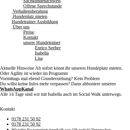
Sachkundenachweis
Offene Sprechstunde
Verhaltensberatung
Hundeplatz mieten
Hundetrainer Ausbildung
Über uns
Preise
Kontakt
unsere Hundetrainer
Enrico Seeber
Isabella
Lisa
Aktuelle Hinweise
Ab sofort könnt ihr unseren Hundeplatz mieten.
Oder Agility ist wieder im Programm
Vormittags mal ebend Grunderziehung? Kein Problem
Du willst keine Infos mehr verpassen? Dann abboniere unseren
WhatsAppKanal
Alle 14 Tage sind wir mit Isabella auch im Social Walk unterwegs.
Kontakt
0178 231 50 92
0178 231 50 92
Wir rufen Sie garantiert innerhalb von 24h zurück! Versprochen.