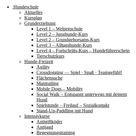
Hundeschule
Aktuelles
Kursplan
Grunderziehung
Level 1 – Welpenschule
Level 2 – Junghunde-Kurs
Level 2 – Grundgehorsams-Kurs
Level 3 – Alltagshunde-Kurs
Level 4 – Fortschritts-Kurs – Hundeführerschein
Tierschutzkurs
Hunde-Freizeit
Agility
Crossdogging — Spiel · Spaß · Teamgefühl!
Flächensuche
Mantrailing
Mobile Dogs – Mobility
Social Walk – Entspannt unterwegs mit deinem
Hund
Spielstunde – Freilauf – Sozialkontakt
Stand-Up-Paddling mit Hund
Intensivkurse
Antigiftköder
Antijagd
Begegnungstraining