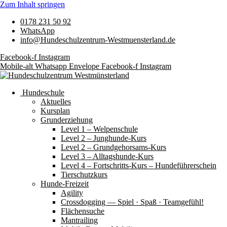
Zum Inhalt springen
0178 231 50 92
WhatsApp
info@Hundeschulzentrum-Westmuensterland.de
Facebook-f
Instagram
Mobile-alt
Whatsapp
Envelope
Facebook-f
Instagram
Hundeschule
Aktuelles
Kursplan
Grunderziehung
Level 1 – Welpenschule
Level 2 – Junghunde-Kurs
Level 2 – Grundgehorsams-Kurs
Level 3 – Alltagshunde-Kurs
Level 4 – Fortschritts-Kurs – Hundeführerschein
Tierschutzkurs
Hunde-Freizeit
Agility
Crossdogging — Spiel · Spaß · Teamgefühl!
Flächensuche
Mantrailing