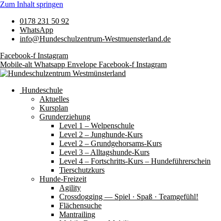
Zum Inhalt springen
0178 231 50 92
WhatsApp
info@Hundeschulzentrum-Westmuensterland.de
Facebook-f
Instagram
Mobile-alt
Whatsapp
Envelope
Facebook-f
Instagram
Hundeschule
Aktuelles
Kursplan
Grunderziehung
Level 1 – Welpenschule
Level 2 – Junghunde-Kurs
Level 2 – Grundgehorsams-Kurs
Level 3 – Alltagshunde-Kurs
Level 4 – Fortschritts-Kurs – Hundeführerschein
Tierschutzkurs
Hunde-Freizeit
Agility
Crossdogging — Spiel · Spaß · Teamgefühl!
Flächensuche
Mantrailing