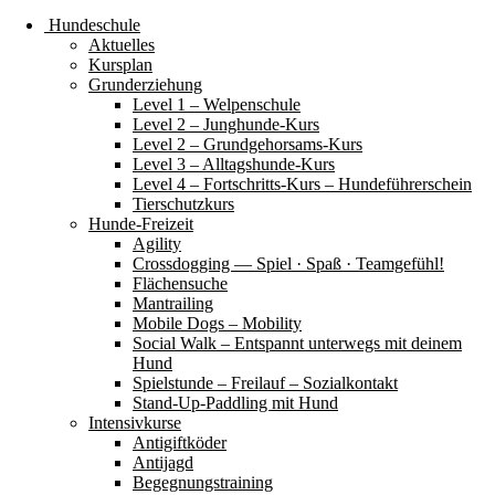
Hundeschule
Aktuelles
Kursplan
Grunderziehung
Level 1 – Welpenschule
Level 2 – Junghunde-Kurs
Level 2 – Grundgehorsams-Kurs
Level 3 – Alltagshunde-Kurs
Level 4 – Fortschritts-Kurs – Hundeführerschein
Tierschutzkurs
Hunde-Freizeit
Agility
Crossdogging — Spiel · Spaß · Teamgefühl!
Flächensuche
Mantrailing
Mobile Dogs – Mobility
Social Walk – Entspannt unterwegs mit deinem
Hund
Spielstunde – Freilauf – Sozialkontakt
Stand-Up-Paddling mit Hund
Intensivkurse
Antigiftköder
Antijagd
Begegnungstraining