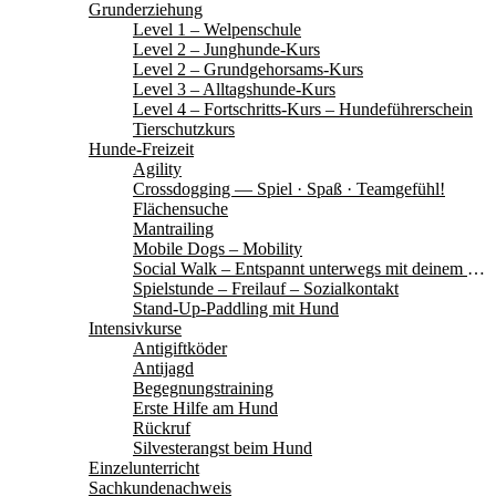
Grunderziehung
Level 1 – Welpenschule
Level 2 – Junghunde-Kurs
Level 2 – Grundgehorsams-Kurs
Level 3 – Alltagshunde-Kurs
Level 4 – Fortschritts-Kurs – Hundeführerschein
Tierschutzkurs
Hunde-Freizeit
Agility
Crossdogging — Spiel · Spaß · Teamgefühl!
Flächensuche
Mantrailing
Mobile Dogs – Mobility
Social Walk – Entspannt unterwegs mit deinem Hund
Spielstunde – Freilauf – Sozialkontakt
Stand-Up-Paddling mit Hund
Intensivkurse
Antigiftköder
Antijagd
Begegnungstraining
Erste Hilfe am Hund
Rückruf
Silvesterangst beim Hund
Einzelunterricht
Sachkundenachweis