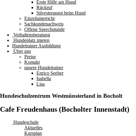
Erste Hilfe am Hund
Rückruf
Silvesterangst beim Hund
Einzelunterricht
Sachkundenachweis
Offene Sprechstunde
Verhaltensberatung
Hundeplatz mieten
Hundetrainer Ausbildung
Über uns
Preise
Kontakt
unsere Hundetrainer
Enrico Seeber
Isabella
Lisa
Hundeschulzentrum
Westmünsterland
in Bocholt
Cafe Freudenhaus (Bocholter Innenstadt)
Hundeschule
Aktuelles
Kursplan